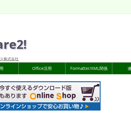
are2!
ス株式会社
活用
Office活用
Formatter/XML関係