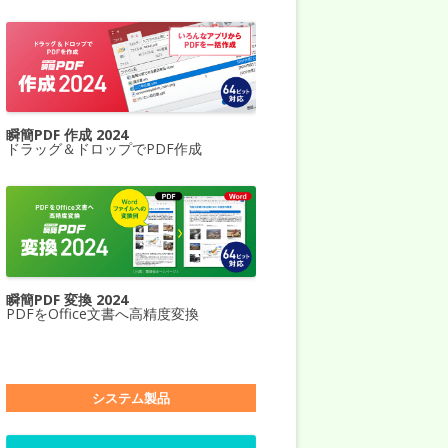
瞬簡PDF 作成 2024
ドラッグ＆ドロップでPDF作成
瞬簡PDF 変換 2024
PDFをOffice文書へ高精度変換
システム製品