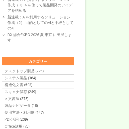
作成（3）AIを使って製品開発のアイデ
アを詰める
新連載：AIを利用するソリューション
作成（2） 目的としてのAIと手段として
のAI
DX 総合EXPO 2026 夏 東京 に出展しま
す
カテゴリー
デスクトップ製品
(275)
システム製品
(364)
構造化文書
(503)
スキャナ保存
(249)
e-文書法
(278)
製品ナビゲータ
(18)
使用方法・利用例
(147)
PDF活用
(209)
Office活用
(75)