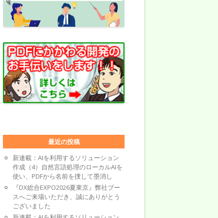
最近の投稿
新連載：AIを利用するソリューション
作成（4）自然言語処理のローカルAIを
使い、PDFから名前を捜して墨消し
『DX総合EXPO2026夏東京』弊社ブー
スへご来場いただき、誠にありがとう
ございました
新連載：AIを利用するソリューション