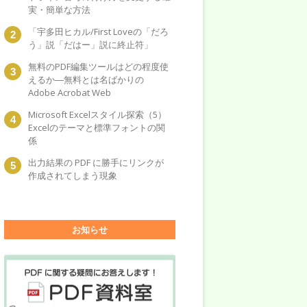
実・簡単な方法
「宇多田ヒカル/First Loveの「だろ
う」説「だはー」説に終止符」
無料のPDF編集ツールはどの程度使
えるか―無料とは名ばかりの
Adobe Acrobat Web
Microsoft Excelスタイル探索（5）
Excelのテーマと標準フォントの関
係
出力結果の PDF に勝手にリンクが
作成されてしまう現象
お知らせ