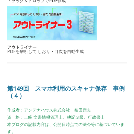
ドラッグ＆ドロップでPDF作成
アウトライナー
PDFを解析して しおり・目次を自動生成
第149回 スマホ利用のスキャナ保存 事例
（４）
作成者：アンテナハウス株式会社 益田康夫
資 格：上級 文書情報管理士、簿記３級、行政書士
本ブログの記載内容は、公開日時点での法令等に基づいていま
す。