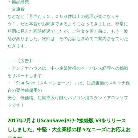
・備品経費
・交通費
などなど「月当たり２，０００件以上の処理が楽になりそ
う！」だと本音がお聞きできるようになってきました。非常に
順調に見えた商談経過でしたが、ご注文を頂く前に、もう一波
乱がありました。次回は、そのお話も含めてご案内させていた
だきます。
――【広告】――
・アンテナハウスは、中小企業皆様のペーパレス経理への挑戦
をサポートします！
・「ScanSave（スキャンセーブ）」は、証憑書類のスキャナ保
存の要件確保用の
安心、低価格、短期導入可能なパソコン用スタンドアロンソフ
トです！
2017年7
月よりScanSaveﾈｯﾄﾜｰｸ接続版-V3をリリース
ししました。
中堅・大企業様の様々なニーズにお応えお