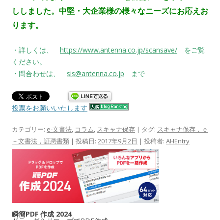
ししました。
中堅・大企業様の様々なニーズにお応えお
ります。
・詳しくは、
https://www.antenna.co.jp/scansave/
をご覧
ください。
・問合わせは、
sis@antenna.co.jp
まで
投票をお願いいたします
カテゴリー:
e-文書法
,
コラム
,
スキャナ保存
| タグ:
スキャナ保存，ｅ
－文書法，証憑書類
| 投稿日:
2017年9月2日
|
投稿者:
AHEntry
瞬簡PDF 作成 2024