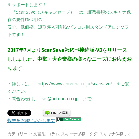
をサポートします！
・「ScanSave（スキャンセーブ）」は、証憑書類のスキャナ保
存の要件確保用の
安心、低価格、短期導入可能なパソコン用スタンドアロンソフ
トです！
2017年7
月よりScanSaveﾈｯﾄﾜｰｸ接続版-V3をリリース
ししました。
中堅・大企業様の様々なニーズにお応えお
ります。
・詳しくは、
https://www.antenna.co.jp/scansave/
をご覧
ください。
・問合わせは、
sis@antenna.co.jp
まで
投票をお願いいたします
カテゴリー:
e-文書法
,
コラム
,
スキャナ保存
| タグ:
スキャナ保存，ｅ