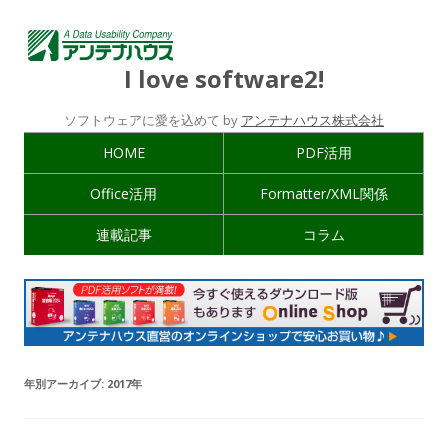
I love software2!
ソフトウェアに愛を込めて by
アンテナハウス株式会社
HOME
PDF活用
Office活用
Formatter/XML関係
連載記事
コラム
年別アーカイブ:
2017年