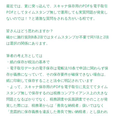
最近では、更に突っ込んで、スキャナ保存用のPDFを電子取引
PDFとしてタイムスタンプ無し
で運用しても実質問題が発覚し
ないのでは！？と過激な質問をされる方がいる程です。
皆さんはどう思われますか？
確かに施行規則8条2項ではタイムスタンプが不要で同1項と2項
は選択の関係にあります。
筆者の考え方としては
・紙の保存が税法の基本で
・電子取引データの電子保存は電帳法10条で申請に関わらず保
存が義務になっていて、その
保存要件が確保できない場合は、
紙に印刷して保存することと法令に明記されています
・よって、スキャナ保存用のPDFを電子取引に見立ててタイム
スタンプ無しで保存するのは
税務コンプライアンス上の大きな
問題となるばかりでなく、税務調査や反面調査でそのこ
とが発
覚した際には、税務署からは「善良な納税者」扱いではなく
「意図的に保存義務
を違反した善良で無い納税者」とし扱われ