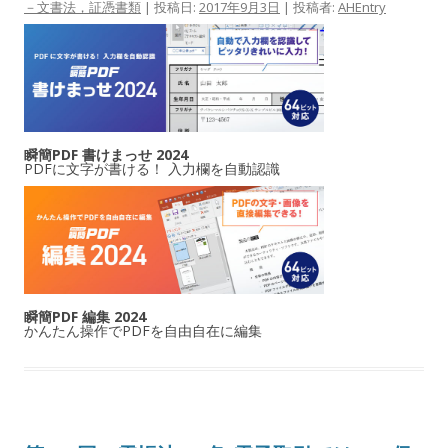
－文書法，証憑書類
| 投稿日:
2017年9月3日
|
投稿者:
AHEntry
瞬簡PDF 書けまっせ 2024
PDFに文字が書ける！ 入力欄を自動認識
瞬簡PDF 編集 2024
かんたん操作でPDFを自由自在に編集