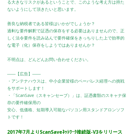
る大きなリスクがある
ということで、このような考え方は持た
ないようにして頂きたいと思います。
善良な納税者である皆様はいかがでしょうか？
過剰な要件解釈で証憑の保存をする必要はありませんので、正
しく法令要件を読み込んで
要件確保をきっちりした上で効率的
な電子（化）保存をしようではありませんか？
不明点は、どんどんお問い合わせください。
――【広告】――
・アンテナハウスは、中小企業皆様のペーパレス経理への挑戦
をサポートします！
・「ScanSave（スキャンセーブ）」は、証憑書類のスキャナ保
存の要件確保用の
安心、低価格、短期導入可能なパソコン用スタンドアロンソフ
トです！
2017年7
月よりScanSaveﾈｯﾄﾜｰｸ接続版-V3をリリース