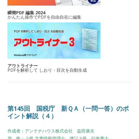
瞬簡PDF 編集 2024
かんたん操作でPDFを自由自在に編集
アウトライナー
PDFを解析して しおり・目次を自動生成
第145回 国税庁 新ＱＡ（一問一答）のポ
イント解説（４）
作成者：アンテナハウス株式会社 益田康夫
資 格：上級 文書情報管理士、簿記３級、行政書士