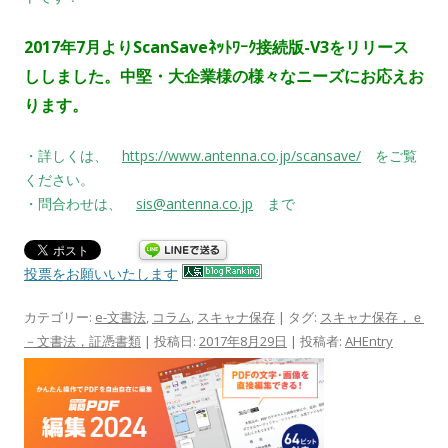
2017年7
月よりScanSaveﾈｯﾄﾜｰｸ接続版-V3をリリース
ししました。
中堅・大企業様の様々なニーズにお応えお
ります。
・詳しくは、
https://www.antenna.co.jp/scansave/
をご覧
ください。
・問合わせは、
sis@antenna.co.jp
まで
投票をお願いいたします
カテゴリー:
e-文書法
,
コラム
,
スキャナ保存
| タグ:
スキャナ保存，ｅ
－文書法，証憑書類
| 投稿日:
2017年8月29日
|
投稿者:
AHEntry