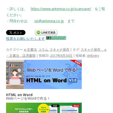
・詳しくは、
https://www.antenna.co.jp/scansave/
をご覧
ください。
・問合わせは、
sis@antenna.co.jp
まで
投票をお願いいたします
カテゴリー:
e-文書法
,
コラム
,
スキャナ保存
| タグ:
スキャナ保存，ｅ
－文書法，証憑書類
| 投稿日:
2017年8月30日
|
投稿者:
AHEntry
HTML on Word
WebページをWordで作る！