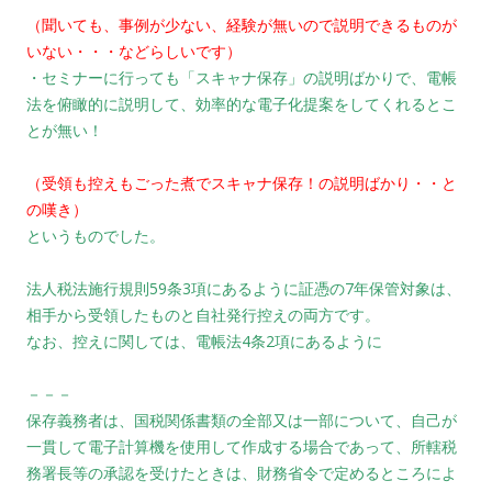
（聞いても、事例が少ない、経験が無いので説明できるものが
いない・・・などらしいです）
・セミナーに行っても「スキャナ保存」の説明ばかりで、電帳
法を俯瞰的に説明して、効率的な電子化提案をしてくれるとこ
とが無い！
（受領も控えもごった煮でスキャナ保存！の説明ばかり・・と
の嘆き）
というものでした。
法人税法施行規則59条3項にあるように証憑の7年保管対象は、
相手から受領したものと自社発行控えの両方です。
なお、控えに関しては、電帳法4条2項にあるように
－－－
保存義務者は、国税関係書類の全部又は一部について、自己が
一貫して電子計算機を使用して作成する場合であって、所轄税
務署長等の承認を受けたときは、財務省令で定めるところによ