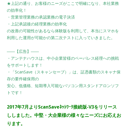
★上記の通り、お客様のニーズがここで明確になり、本社業務
の効率化！
・営業管理業務の承認業務の電子決済
・上記承認後の経理業務の効率化
の改善の可能性があるなら体験版を利用して、本当にスマホを
利用した運用が可能かの第二次テストに入っていきました。
――【広告】――
・アンテナハウスは、中小企業皆様のペーパレス経理への挑戦
をサポートします！
・「ScanSave（スキャンセーブ）」は、証憑書類のスキャナ保
存の要件確保用の
安心、低価格、短期導入可能なパソコン用スタンドアロンソフ
トです！
2017年7
月よりScanSaveﾈｯﾄﾜｰｸ接続版-V3をリリース
ししました。
中堅・大企業様の様々なニーズにお応えお
ります。