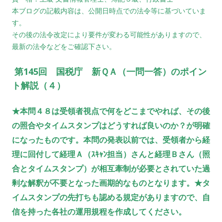
本ブログの記載内容は、公開日時点での法令等に基づいていま
す。
その後の法令改定により要件が変わる可能性がありますので、
最新の法令などをご確認下さい。
第145回 国税庁 新ＱＡ（一問一答）のポイン
ト解説（４）
★本問４８は受領者視点で何をどこまでやれば、その後
の照合やタイムスタンプはどうすれば良いのか？が明確
になったものです。本問の発表以前では、受領者から経
理に回付して経理Ａ（ｽｷｬﾝ担当）さんと経理Ｂさん（照
合とタイムスタンプ）が相互牽制が必要とされていた過
剰な解釈が不要となった画期的なものとなります。★タ
イムスタンプの先打ちも認める規定がありますので、自
信を持った各社の運用規程を作成してください。