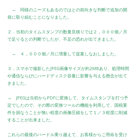
→ 同様のニーズもあるのではとの前向きな判断で追加の開
発に取り組むことになりました。
２．当初のタイムスタンプの数量見積りでは２，０００個／月
で足りるとの判断でしたが、不足の恐れが出てきました。
→ ４，０００個／月に増量して提案しなおしました。
３．スマホで撮影したJPEG画像サイズが約2MBあり、処理時間
や通信ならびにハードディスク容量に影響を与える懸念が出て
きました。
→ JPEGは当初からPDFに変換して、タイムスタンプを打つ予
定でしたので、その際の変換ツールの機能を利用して、国税要
件を損なうことが無い程度の画像圧縮をして１／３程度に削減
することが出来ました。
これらの最後のハードル乗り越えて、お客様からご用命を受け