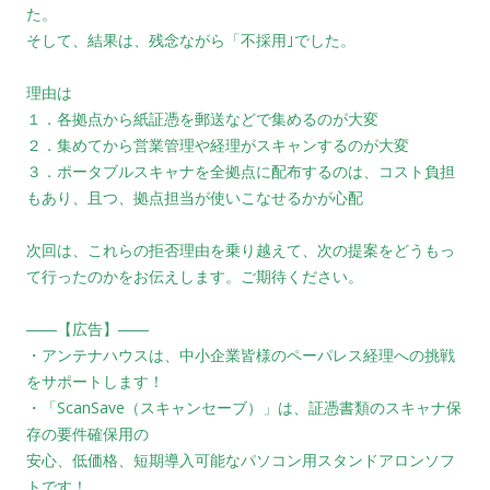
た。
そして、結果は、残念ながら「不採用｣でした。
理由は
１．各拠点から紙証憑を郵送などで集めるのが大変
２．集めてから営業管理や経理がスキャンするのが大変
３．ポータブルスキャナを全拠点に配布するのは、コスト負担
もあり、且つ、拠点担当が使いこなせるかが心配
次回は、これらの拒否理由を乗り越えて、次の提案をどうもっ
て行ったのかをお伝えします。ご期待ください。
――【広告】――
・アンテナハウスは、中小企業皆様のペーパレス経理への挑戦
をサポートします！
・「ScanSave（スキャンセーブ）」は、証憑書類のスキャナ保
存の要件確保用の
安心、低価格、短期導入可能なパソコン用スタンドアロンソフ
トです！