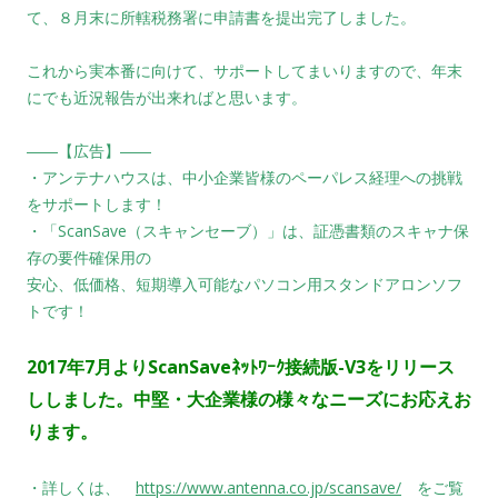
て、８月末に所轄税務署に申請書を提出完了しました。
これから実本番に向けて、サポートしてまいりますので、年末
にでも近況報告が出来ればと思います。
――【広告】――
・アンテナハウスは、中小企業皆様のペーパレス経理への挑戦
をサポートします！
・「ScanSave（スキャンセーブ）」は、証憑書類のスキャナ保
存の要件確保用の
安心、低価格、短期導入可能なパソコン用スタンドアロンソフ
トです！
2017年7
月よりScanSaveﾈｯﾄﾜｰｸ接続版-V3をリリース
ししました。
中堅・大企業様の様々なニーズにお応えお
ります。
・詳しくは、
https://www.antenna.co.jp/scansave/
をご覧