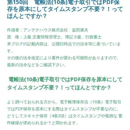
第150回 電帳法(10条)電子取引ではPDF保
存を原本にしてタイムスタンプ不要？！って
ほんとですか？
作成者：アンテナハウス株式会社 益田康夫
資 格：上級 文書情報管理士、簿記３級、行政書士
本ブログの記載内容は、公開日時点での法令等に基づいていま
す。
その後の法令改定により要件が変わる可能性がありますので、
最新の法令などをご確認下さい。
電帳法(10条)電子取引ではPDF保存を原本にして
タイムスタンプ不要？！ってほんとですか？
よく調べておられる方から、電子帳簿保存法（10条）電子取引
ではPDF保存を原本にする際は
タイムスタンプが不要なのに、
どうしてスキャナ保存（4条3項）はタイムスタンプや複雑な
要
件確保が求められるか？と聞かれます。