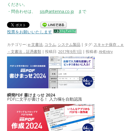
ください。
・問合わせは、
sis@antenna.co.jp
まで
投票をお願いいたします
カテゴリー:
e-文書法
,
コラム
,
システム製品
| タグ:
スキャナ保存，ｅ
－文書法，証憑書類
| 投稿日:
2017年9月1日
|
投稿者:
AHEntry
瞬簡PDF 書けまっせ 2024
PDFに文字が書ける！ 入力欄を自動認識