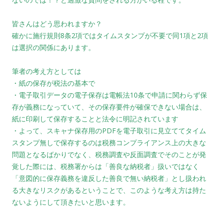
皆さんはどう思われますか？
確かに施行規則8条2項ではタイムスタンプが不要で同1項と2項
は選択の関係にあります。
筆者の考え方としては
・紙の保存が税法の基本で
・電子取引データの電子保存は電帳法10条で申請に関わらず保
存が義務になっていて、その
保存要件が確保できない場合は、
紙に印刷して保存することと法令に明記されています
・よって、スキャナ保存用のPDFを電子取引に見立ててタイム
スタンプ無しで保存するのは
税務コンプライアンス上の大きな
問題となるばかりでなく、税務調査や反面調査でそのこ
とが発
覚した際には、税務署からは「善良な納税者」扱いではなく
「意図的に保存義務
を違反した善良で無い納税者」とし扱われ
る大きなリスクがある
ということで、このような考え方は持た
ないようにして頂きたいと思います。