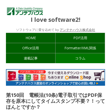
I love software2!
ソフトウェアに愛を込めて by
アンテナハウス株式会社
HOME
PDF活用
Office活用
Formatter/XML関係
連載記事
コラム
第150回 電帳法(10条)電子取引ではPDF保
存を原本にしてタイムスタンプ不要？！って
ほんとですか？