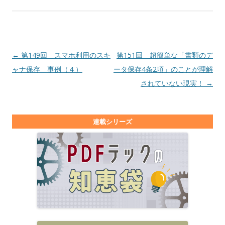
投稿ナビゲーション
←
第149回 スマホ利用のスキ
第151回 超簡単な「書類のデ
ャナ保存 事例（４）
ータ保存4条2項」のことが理解
されていない現実！
→
連載シリーズ