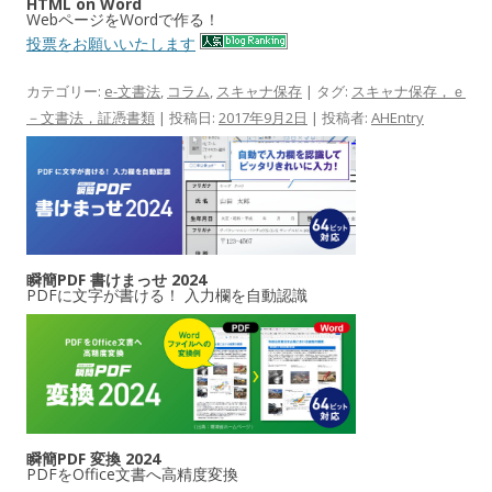
HTML on Word
WebページをWordで作る！
投票をお願いいたします
カテゴリー:
e-文書法
,
コラム
,
スキャナ保存
| タグ:
スキャナ保存，ｅ
－文書法，証憑書類
| 投稿日:
2017年9月2日
|
投稿者:
AHEntry
瞬簡PDF 書けまっせ 2024
PDFに文字が書ける！ 入力欄を自動認識
瞬簡PDF 変換 2024
PDFをOffice文書へ高精度変換