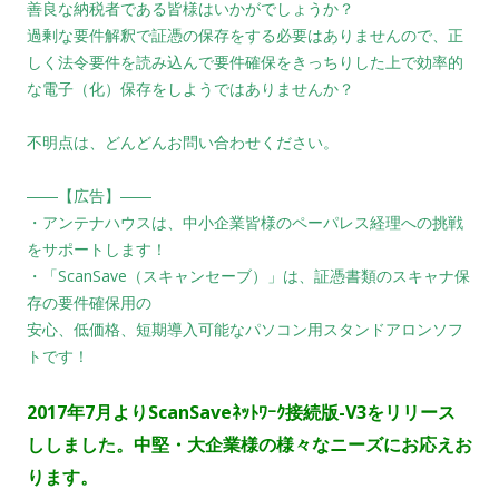
善良な納税者である皆様はいかがでしょうか？
過剰な要件解釈で証憑の保存をする必要はありませんので、正
しく法令要件を読み込んで
要件確保をきっちりした上で効率的
な電子（化）保存をしようではありませんか？
不明点は、どんどんお問い合わせください。
――【広告】――
・アンテナハウスは、中小企業皆様のペーパレス経理への挑戦
をサポートします！
・「ScanSave（スキャンセーブ）」は、証憑書類のスキャナ保
存の要件確保用の
安心、低価格、短期導入可能なパソコン用スタンドアロンソフ
トです！
2017年7
月よりScanSaveﾈｯﾄﾜｰｸ接続版-V3をリリース
ししました。
中堅・大企業様の様々なニーズにお応えお
ります。