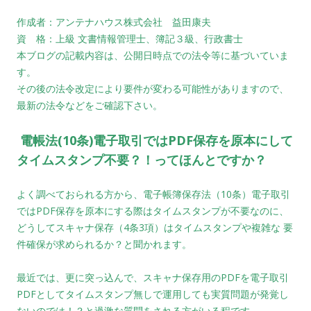
作成者：アンテナハウス株式会社 益田康夫
資 格：上級 文書情報管理士、簿記３級、行政書士
本ブログの記載内容は、公開日時点での法令等に基づいていま
す。
その後の法令改定により要件が変わる可能性がありますので、
最新の法令などをご確認下さい。
電帳法(10条)電子取引ではPDF保存を原本にして
タイムスタンプ不要？！ってほんとですか？
よく調べておられる方から、電子帳簿保存法（10条）電子取引
ではPDF保存を原本にする際は
タイムスタンプが不要なのに、
どうしてスキャナ保存（4条3項）はタイムスタンプや複雑な
要
件確保が求められるか？と聞かれます。
最近では、更に突っ込んで、スキャナ保存用のPDFを電子取引
PDFとしてタイムスタンプ無し
で運用しても実質問題が発覚し
ないのでは！？と過激な質問をされる方がいる程です。