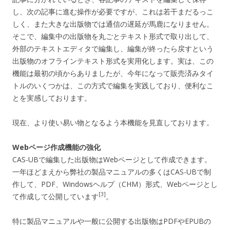
し、次の記事に進む操作が必要ですが、これは若干まだるっこ
しく、また大きな出版物では通信の遅延が馬鹿になりません。
そこで、編集中の出版物を丸ごとテキスト形式で取り出して、
外部のテキストエディタで編集し、編集が終ったら戻すという
出版物のオフラインテキスト形式を実用化します。実は、この
機能は最初の頃からありましたが、今年になって販売済みタイ
トルのいくつかは、この方式で編集を実践しており、便利なこ
とを実感しております。
現在、より使い易い物となるよう本機能を見直しております。
Webページ作成機能の強化
CAS-UBで編集した出版物はWebページとして作成できます。
一年ほどまえから弊社の製品マニュアルの多くはCAS-UBで制
作して、PDF、Windowsヘルプ（CHM）形式、Webページとし
[3]
て作成して公開しています
。
特に製品マニュアルや一般に公開する出版物はPDFやEPUBの