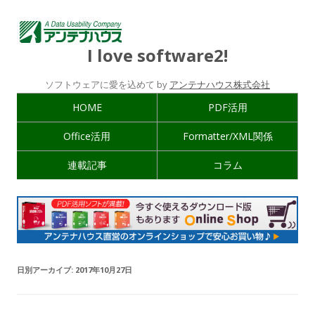
I love software2!
ソフトウェアに愛を込めて by
アンテナハウス株式会社
HOME
PDF活用
Office活用
Formatter/XML関係
連載記事
コラム
日別アーカイブ:
2017年10月27日