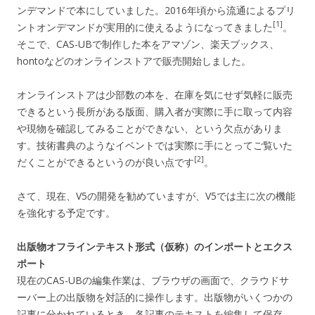
ンデマンドで本にしていました。2016年頃から流通によるプリ
[1]
ントオンデマンドが実用的に使えるようになってきました
。
そこで、CAS-UBで制作した本をアマゾン、楽天ブックス、
hontoなどのオンラインストアで販売開始しました。
オンラインストアは少部数の本を、在庫を気にせず気軽に販売
できるという長所がある版面、購入者が実際に手に取って内容
や現物を確認してみることができない、という欠点がありま
す。技術書典のようなイベントでは実際に手にとってご覧いた
[2]
だくことができるというのが良い点です
。
さて、現在、V5の開発を勧めていますが、V5では主に次の機能
を強化する予定です。
出版物オフラインテキスト形式（仮称）のインポートとエクス
ポート
現在のCAS-UBの編集作業は、ブラウザの画面で、クラウドサ
ーバー上の出版物を対話的に操作します。出版物がいくつかの
記事に分かれているとき、各記事のテキストを編集して保存