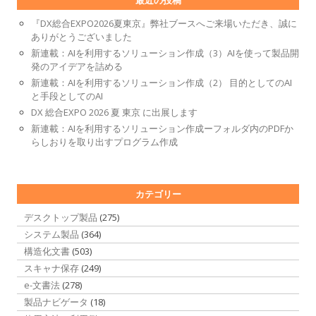
『DX総合EXPO2026夏東京』弊社ブースへご来場いただき、誠に
ありがとうございました
新連載：AIを利用するソリューション作成（3）AIを使って製品開
発のアイデアを詰める
新連載：AIを利用するソリューション作成（2） 目的としてのAI
と手段としてのAI
DX 総合EXPO 2026 夏 東京 に出展します
新連載：AIを利用するソリューション作成ーフォルダ内のPDFか
らしおりを取り出すプログラム作成
カテゴリー
デスクトップ製品
(275)
システム製品
(364)
構造化文書
(503)
スキャナ保存
(249)
e-文書法
(278)
製品ナビゲータ
(18)