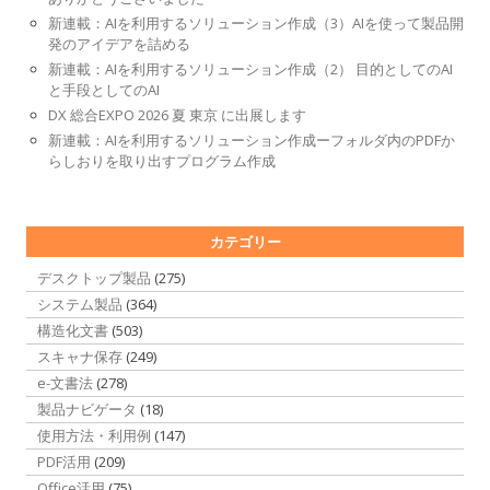
新連載：AIを利用するソリューション作成（3）AIを使って製品開
発のアイデアを詰める
新連載：AIを利用するソリューション作成（2） 目的としてのAI
と手段としてのAI
DX 総合EXPO 2026 夏 東京 に出展します
新連載：AIを利用するソリューション作成ーフォルダ内のPDFか
らしおりを取り出すプログラム作成
カテゴリー
デスクトップ製品
(275)
システム製品
(364)
構造化文書
(503)
スキャナ保存
(249)
e-文書法
(278)
製品ナビゲータ
(18)
使用方法・利用例
(147)
PDF活用
(209)
Office活用
(75)