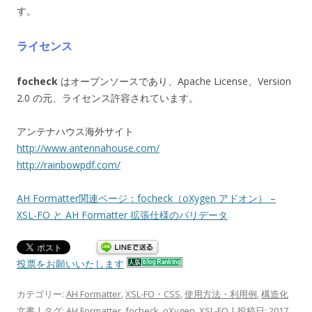
す。
ライセンス
focheck
はオープンソースであり、Apache License、Version
2.0 の元、ライセンス許容されています。
アンテナハウス海外サイト
http://www.antennahouse.com/
http://rainbowpdf.com/
AH Formatter関連ページ：focheck（oXygen アドオン） –
XSL-FO と AH Formatter 拡張仕様のバリデータ
投票をお願いいたします
カテゴリー:
AH Formatter
,
XSL-FO・CSS
,
使用方法・利用例
,
構造化
文書
| タグ:
AH Formatter
,
focheck
,
oXygen
,
XSL-FO
| 投稿日:
2017