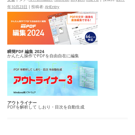
年10月23日
|
投稿者:
AHEntry
瞬簡PDF 編集 2024
かんたん操作でPDFを自由自在に編集
アウトライナー
PDFを解析して しおり・目次を自動生成