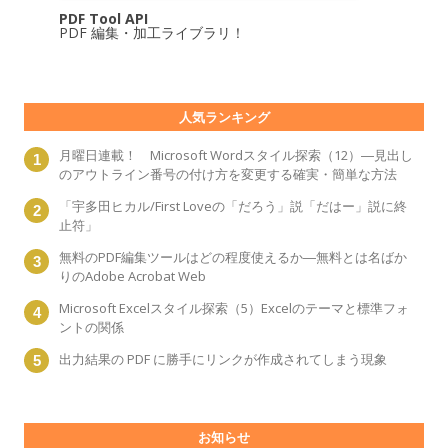
PDF Tool API
PDF 編集・加工ライブラリ！
人気ランキング
月曜日連載！ Microsoft Wordスタイル探索（12）―見出し
のアウトライン番号の付け方を変更する確実・簡単な方法
「宇多田ヒカル/First Loveの「だろう」説「だはー」説に終
止符」
無料のPDF編集ツールはどの程度使えるか―無料とは名ばか
りのAdobe Acrobat Web
Microsoft Excelスタイル探索（5）Excelのテーマと標準フォ
ントの関係
出力結果の PDF に勝手にリンクが作成されてしまう現象
お知らせ