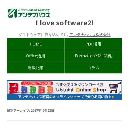
I love software2!
ソフトウェアに愛を込めて by
アンテナハウス株式会社
HOME
PDF活用
Office活用
Formatter/XML関係
連載記事
コラム
日別アーカイブ:
2017年10月23日