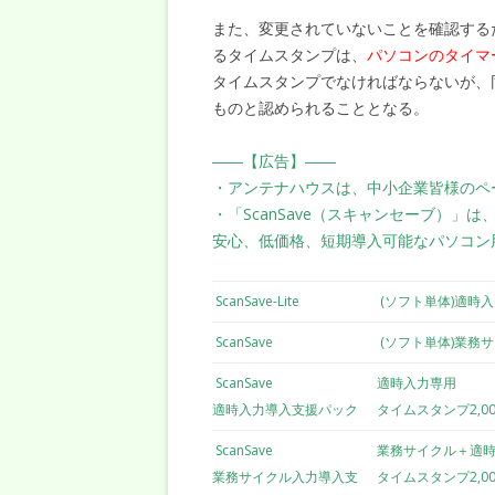
また、変更されていないことを確認する
るタイムスタンプは、
パソコンのタイマ
タイムスタンプでなければならないが、
ものと認められることとなる。
――【広告】――
・アンテナハウスは、中小企業皆様のペ
・「ScanSave（スキャンセーブ）」
安心、低価格、短期導入可能なパソコン
ScanSave-Lite
(ソフト単体)適時
ScanSave
(ソフト単体)業務
ScanSave
適時入力専用
適時入力導入支援パック
タイムスタンプ2,0
ScanSave
業務サイクル＋適
業務サイクル入力導入支
タイムスタンプ2,0