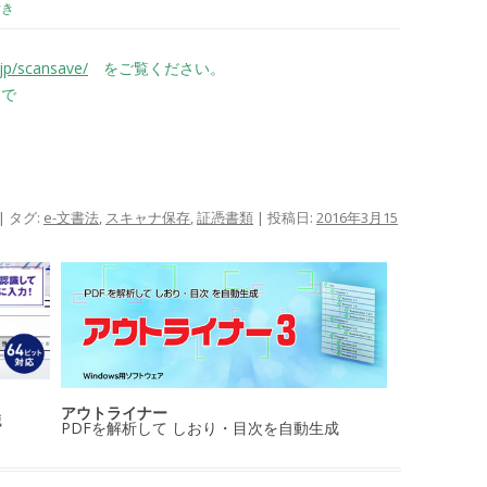
付き
jp/scansave/
をご覧ください。
で
| タグ:
e-文書法
,
スキャナ保存
,
証憑書類
| 投稿日:
2016年3月15
アウトライナー
識
PDFを解析して しおり・目次を自動生成