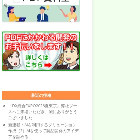
最近の投稿
『DX総合EXPO2026夏東京』弊社ブー
スへご来場いただき、誠にありがとう
ございました
新連載：AIを利用するソリューション
作成（3）AIを使って製品開発のアイデ
アを詰める