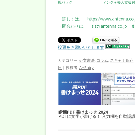
援パック
ィング＋導入支援
・詳しくは、
https://www.antenna.co.
・問合わせは、
sis@antenna.co.jp
ま
投票をお願いいたします
カテゴリー:
e-文書法
,
コラム
,
スキャナ保存
日
|
投稿者:
AHEntry
瞬簡PDF 書けまっせ 2024
PDFに文字が書ける！ 入力欄を自動認