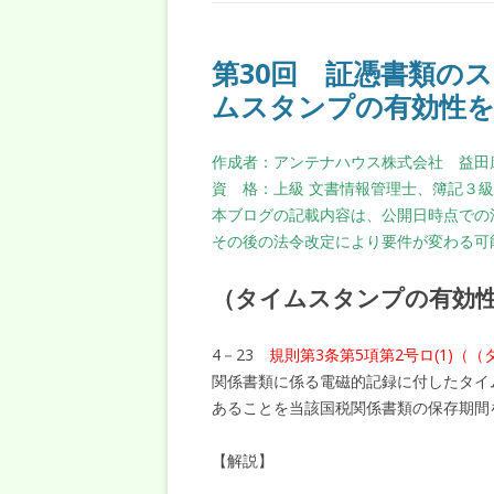
第30回 証憑書類のス
ムスタンプの有効性を
作成者：アンテナハウス株式会社 益田
資 格：上級 文書情報管理士、簿記３
本ブログの記載内容は、公開日時点での
その後の法令改定により要件が変わる可
（タイムスタンプの有効
4－23
規則第3条第5項第2号ロ(1)（
関係書類に係る電磁的記録に付したタイ
あることを当該国税関係書類の保存期間
【解説】