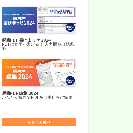
瞬簡PDF 書けまっせ 2024
PDFに文字が書ける！ 入力欄を自動認
識
瞬簡PDF 編集 2024
かんたん操作でPDFを自由自在に編集
システム製品