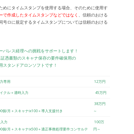
ためにタイムスタンプを使用する場合、そのために使用す
ーで作成したタイムスタンプなどではなく
、信頼のおける
同号ロに規定するタイムスタンプについては信頼のおける
ーパレス経理への挑戦をサポートします！
は、証憑書類のスキャナ保存の要件確保用の
用スタンドアロンソフトです！
入力専用
12万円
サイクル＋適時入力
45万円
38万円
00個/月＋スキャナix100＋導入支援付き
～
時入力
100万
00個/月＋スキャナix500＋適正事務処理要件コンサルテ
円～