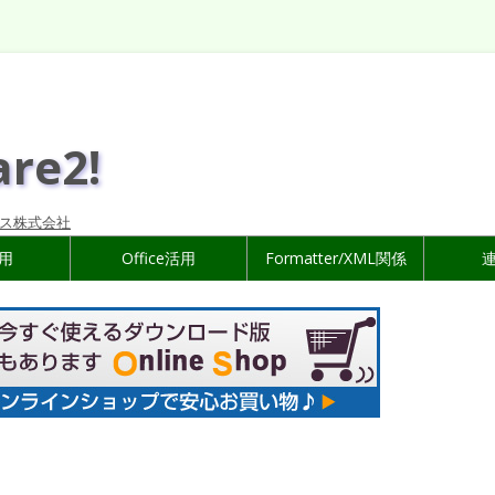
are2!
ス株式会社
活用
Office活用
Formatter/XML関係