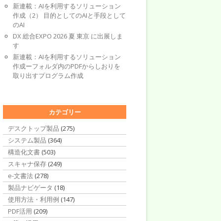
新連載：AIを利用するソリューション
作成（2） 目的としてのAIと手段として
のAI
DX 総合EXPO 2026 夏 東京 に出展しま
す
新連載：AIを利用するソリューション
作成ーフォルダ内のPDFからしおりを
取り出すプログラム作成
カテゴリー
デスクトップ製品
(275)
システム製品
(364)
構造化文書
(503)
スキャナ保存
(249)
e-文書法
(278)
製品ナビゲータ
(18)
使用方法・利用例
(147)
PDF活用
(209)