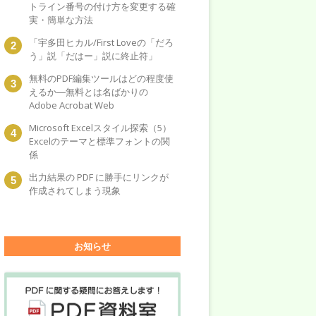
トライン番号の付け方を変更する確
実・簡単な方法
「宇多田ヒカル/First Loveの「だろ
う」説「だはー」説に終止符」
無料のPDF編集ツールはどの程度使
えるか―無料とは名ばかりの
Adobe Acrobat Web
Microsoft Excelスタイル探索（5）
Excelのテーマと標準フォントの関
係
出力結果の PDF に勝手にリンクが
作成されてしまう現象
お知らせ