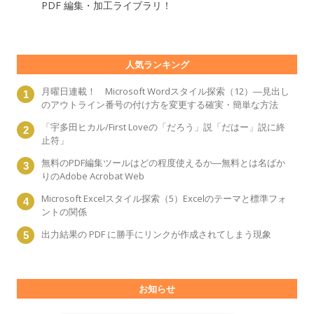
PDF 編集・加工ライブラリ！
人気ランキング
月曜日連載！ Microsoft Wordスタイル探索（12）―見出し
のアウトライン番号の付け方を変更する確実・簡単な方法
「宇多田ヒカル/First Loveの「だろう」説「だはー」説に終
止符」
無料のPDF編集ツールはどの程度使えるか―無料とは名ばか
りのAdobe Acrobat Web
Microsoft Excelスタイル探索（5）Excelのテーマと標準フォ
ントの関係
出力結果の PDF に勝手にリンクが作成されてしまう現象
お知らせ