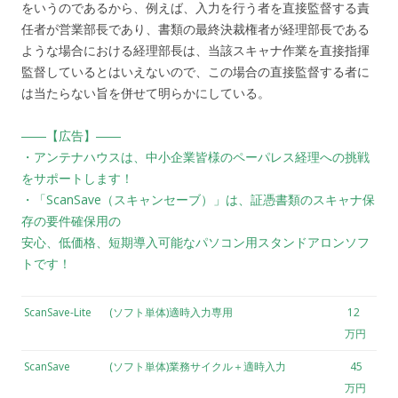
をいうのであるから、例えば、入力を行う者を直接監督する責
任者が営業部長であり、書類の最終決裁権者が経理部長である
ような場合における経理部長は、当該スキャナ作業を直接指揮
監督しているとはいえないので、この場合の直接監督する者に
は当たらない旨を併せて明らかにしている。
――【広告】――
・アンテナハウスは、中小企業皆様のペーパレス経理への挑戦
をサポートします！
・「ScanSave（スキャンセーブ）」は、証憑書類のスキャナ保
存の要件確保用の
安心、低価格、短期導入可能なパソコン用スタンドアロンソフ
トです！
ScanSave-Lite
(ソフト単体)適時入力専用
12
万円
ScanSave
(ソフト単体)業務サイクル＋適時入力
45
万円