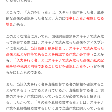
いるものである。
ところで、「入力を行う者」は、スキャナ操作をした者、最終
的な画像の確認をした者など、入力に
従事した者が複数となる
場合
がある。
このような場合においても、国税関係書類をスキャナで読み取
って保存する際には、スキャナで読み取った画像をディスプレ
イに表示の上、
当該画像と紙を照合し、スキャナで読み取った
画像と紙とが同等であることを確認する作業が必ず伴う
ことか
ら
、「入力を行う者」とはスキャナで読み取った画像が紙の記
載事項や色調と同等であることなどを確認した者をいう
旨を明
らかにしたものである。
また、当該入力を行う者を直接監督する者の情報を確認するこ
とができるようにするとされているが、直接監督する者は、実
際のスキャナ作業に関わっていることが必要であると解され
る。したがって、「その者を直接監督する者」とは、スキャナ
作業を直接指揮監督するという形で当該作業に関わっている者