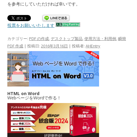
を参考にしていただければ幸いです。
投票をお願いいたします
カテゴリー:
PDF の作成
,
デスクトップ製品
,
使用方法・利用例
,
瞬簡
PDF 作成
| 投稿日:
2016年3月16日
|
投稿者:
AHEntry
HTML on Word
WebページをWordで作る！