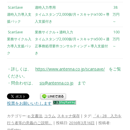
ScanSave
適時入力専用
38
適時入力導入支
タイムスタンプ2,000個/月＋スキャナix100＋導
万円
援パック
入支援付き
～
ScanSave
業務サイクル＋適時入力
100
業務サイクル入
タイムスタンプ2,000個/月＋スキャナix500＋適
万円
力導入支援パッ
正事務処理要件コンサルティング＋導入支援付
～
ク
き
・詳しくは、
https://www.antenna.co.jp/scansave/
をご覧
ください。
・問合わせは、
sis@antenna.co.jp
まで
投票をお願いいたします
カテゴリー:
e-文書法
,
コラム
,
スキャナ保存
| タグ:
「4－28 入力を
行う者等の意義のご説明」
| 投稿日:
2016年3月16日
|
投稿者:
AHEntry