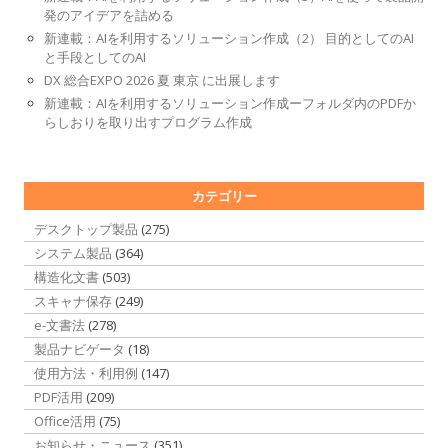
発のアイデアを詰める
新連載：AIを利用するソリューション作成（2） 目的としてのAI
と手段としてのAI
DX 総合EXPO 2026 夏 東京 に出展します
新連載：AIを利用するソリューション作成ーフォルダ内のPDFか
らしおりを取り出すプログラム作成
カテゴリー
デスクトップ製品
(275)
システム製品
(364)
構造化文書
(503)
スキャナ保存
(249)
e-文書法
(278)
製品ナビゲータ
(18)
使用方法・利用例
(147)
PDF活用
(209)
Office活用
(75)
お知らせ・ニュース
(351)