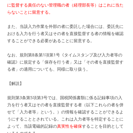
に監督する責任のない管理職の者（経理部長等）はこれに当た
らないことに留意する。
また、当該入力作業を外部の者に委託した場合には、委託先に
おける入力を行う者又はその者を直接監督する者の情報を確認
することができる必要があることに留意する。
なお、規則第8条第1項第1号《タイムスタンプ及び入力者等の
確認》に規定する「保存を行う者」又は「その者を直接監督す
る者」の適用についても、同様に取り扱う。
【解説】
規則第3条第5項第3号では、国税関係書類に係る記録事項の入
力を行う者又はその者を直接監督する者（以下これらの者を併
せて「入力者等」という。）の情報を確認することができるよ
うにすることとされている。これは入力者等を特定することに
よって、当該電磁的記録の
真実性を確保
することを目的として