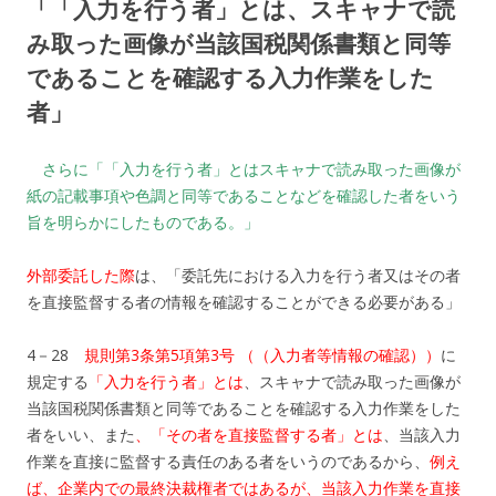
「「入力を行う者」とは、スキャナで読
み取った画像が当該国税関係書類と同等
であることを確認する入力作業をした
者」
さらに「「入力を行う者」とはスキャナで読み取った画像が
紙の記載事項や色調と同等であることなどを確認した者をいう
旨を明らかにしたものである。」
外部委託した際
は、「委託先における入力を行う者又はその者
を直接監督する者の情報を確認することができる必要がある」
4－28
規則第3条第5項第3号 （（入力者等情報の確認））
に
規定する
「入力を行う者」とは
、スキャナで読み取った画像が
当該国税関係書類と同等であることを確認する入力作業をした
者をいい、また
、「その者を直接監督する者」とは
、当該入力
作業を直接に監督する責任のある者をいうのであるから、
例え
ば、企業内での最終決裁権者ではあるが、当該入力作業を直接