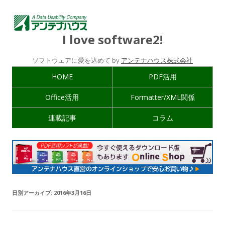
I love software2!
ソフトウェアに愛を込めて by
アンテナハウス株式会社
HOME
PDF活用
Office活用
Formatter/XML関係
連載記事
コラム
日別アーカイブ:
2016年3月16日