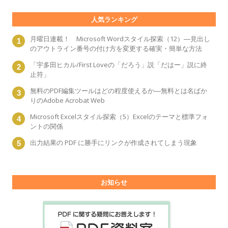
人気ランキング
月曜日連載！ Microsoft Wordスタイル探索（12）―見出し
のアウトライン番号の付け方を変更する確実・簡単な方法
「宇多田ヒカル/First Loveの「だろう」説「だはー」説に終
止符」
無料のPDF編集ツールはどの程度使えるか―無料とは名ばか
りのAdobe Acrobat Web
Microsoft Excelスタイル探索（5）Excelのテーマと標準フォ
ントの関係
出力結果の PDF に勝手にリンクが作成されてしまう現象
お知らせ