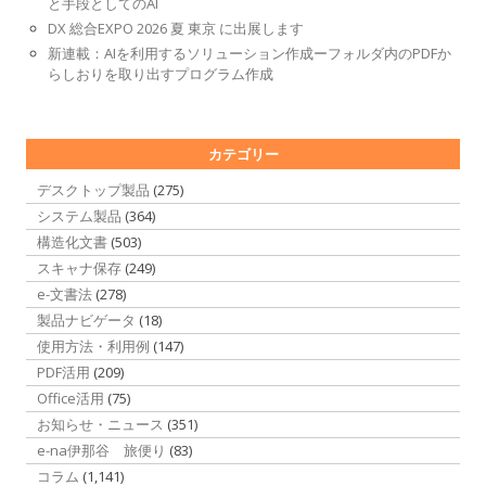
と手段としてのAI
DX 総合EXPO 2026 夏 東京 に出展します
新連載：AIを利用するソリューション作成ーフォルダ内のPDFか
らしおりを取り出すプログラム作成
カテゴリー
デスクトップ製品
(275)
システム製品
(364)
構造化文書
(503)
スキャナ保存
(249)
e-文書法
(278)
製品ナビゲータ
(18)
使用方法・利用例
(147)
PDF活用
(209)
Office活用
(75)
お知らせ・ニュース
(351)
e-na伊那谷 旅便り
(83)
コラム
(1,141)