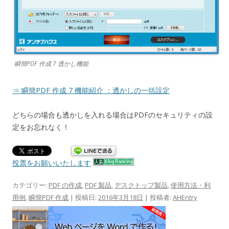
瞬簡PDF 作成 7 透かし機能
⇒ 瞬簡PDF 作成 7 機能紹介 ：透かしの一括設定
どちらの場合も透かしを入れる場合はPDFのセキュリティの設
定をお忘れなく！
投票をお願いいたします
カテゴリー:
PDF の作成
,
PDF 製品
,
デスクトップ製品
,
使用方法・利
用例
,
瞬簡PDF 作成
| 投稿日:
2016年3月18日
|
投稿者:
AHEntry