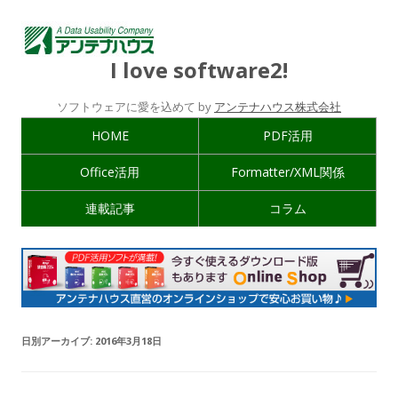
I love software2!
ソフトウェアに愛を込めて by
アンテナハウス株式会社
HOME
PDF活用
Office活用
Formatter/XML関係
連載記事
コラム
日別アーカイブ:
2016年3月18日