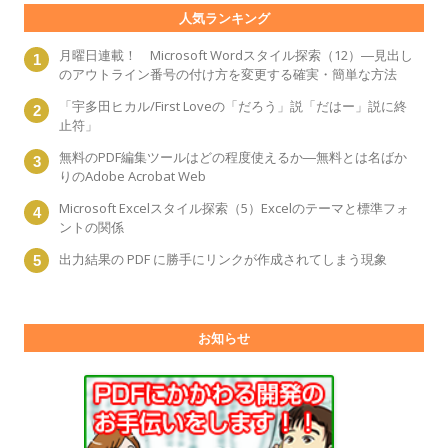
人気ランキング
月曜日連載！ Microsoft Wordスタイル探索（12）―見出し
のアウトライン番号の付け方を変更する確実・簡単な方法
「宇多田ヒカル/First Loveの「だろう」説「だはー」説に終
止符」
無料のPDF編集ツールはどの程度使えるか―無料とは名ばか
りのAdobe Acrobat Web
Microsoft Excelスタイル探索（5）Excelのテーマと標準フォ
ントの関係
出力結果の PDF に勝手にリンクが作成されてしまう現象
お知らせ