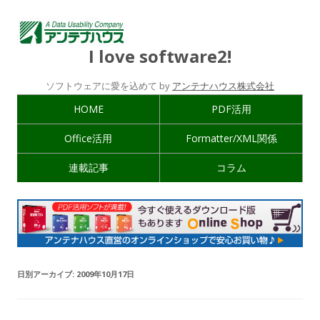
I love software2!
ソフトウェアに愛を込めて by
アンテナハウス株式会社
HOME
PDF活用
Office活用
Formatter/XML関係
連載記事
コラム
日別アーカイブ:
2009年10月17日