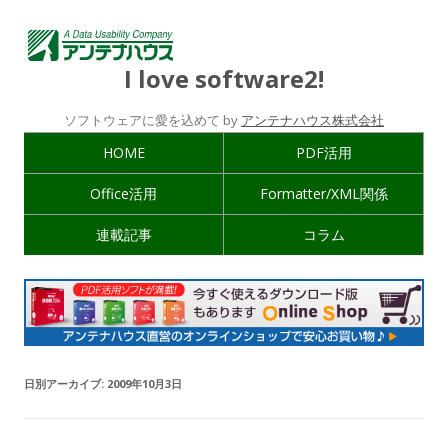
I love software2!
ソフトウェアに愛を込めて by
アンテナハウス株式会社
HOME
PDF活用
Office活用
Formatter/XML関係
連載記事
コラム
日別アーカイブ:
2009年10月3日