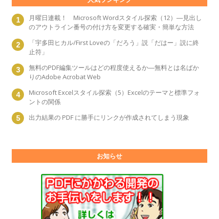
月曜日連載！ Microsoft Wordスタイル探索（12）―見出し
のアウトライン番号の付け方を変更する確実・簡単な方法
「宇多田ヒカル/First Loveの「だろう」説「だはー」説に終
止符」
無料のPDF編集ツールはどの程度使えるか―無料とは名ばか
りのAdobe Acrobat Web
Microsoft Excelスタイル探索（5）Excelのテーマと標準フォ
ントの関係
出力結果の PDF に勝手にリンクが作成されてしまう現象
お知らせ