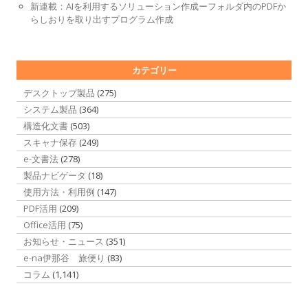
新連載：AIを利用するソリューション作成ーフォルダ内のPDFか
らしおりを取り出すプログラム作成
カテゴリー
デスクトップ製品
(275)
システム製品
(364)
構造化文書
(503)
スキャナ保存
(249)
e-文書法
(278)
製品ナビゲータ
(18)
使用方法・利用例
(147)
PDF活用
(209)
Office活用
(75)
お知らせ・ニュース
(351)
e-na伊那谷 旅便り
(83)
コラム
(1,141)