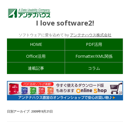
I love software2!
ソフトウェアに愛を込めて by
アンテナハウス株式会社
HOME
PDF活用
Office活用
Formatter/XML関係
連載記事
コラム
日別アーカイブ:
2009年9月21日