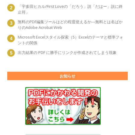
「宇多田ヒカル/First Loveの「だろう」説「だはー」説に終
止符」
無料のPDF編集ツールはどの程度使えるか―無料とは名ばか
りのAdobe Acrobat Web
Microsoft Excelスタイル探索（5）Excelのテーマと標準フォ
ントの関係
出力結果の PDF に勝手にリンクが作成されてしまう現象
お知らせ