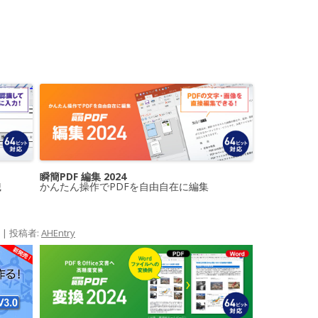
瞬簡PDF 編集 2024
識
かんたん操作でPDFを自由自在に編集
|
投稿者:
AHEntry