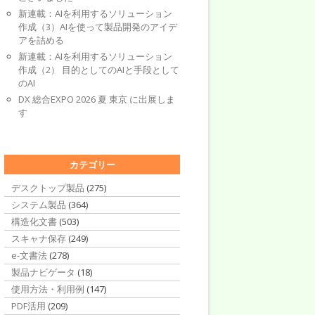
新連載：AIを利用するソリューション
作成（3）AIを使って製品開発のアイデ
アを詰める
新連載：AIを利用するソリューション
作成（2） 目的としてのAIと手段として
のAI
DX 総合EXPO 2026 夏 東京 に出展しま
す
カテゴリー
デスクトップ製品
(275)
システム製品
(364)
構造化文書
(503)
スキャナ保存
(249)
e-文書法
(278)
製品ナビゲータ
(18)
使用方法・利用例
(147)
PDF活用
(209)