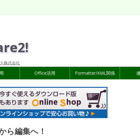
are2!
ス株式会社
活用
Office活用
Formatter/XML関係
成から編集へ！