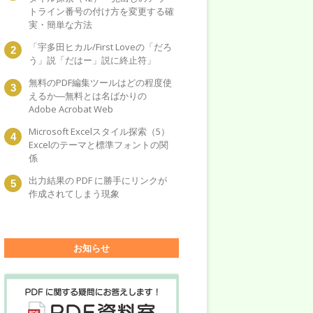
トライン番号の付け方を変更する確
実・簡単な方法
「宇多田ヒカル/First Loveの「だろ
う」説「だはー」説に終止符」
無料のPDF編集ツールはどの程度使
えるか―無料とは名ばかりの
Adobe Acrobat Web
Microsoft Excelスタイル探索（5）
Excelのテーマと標準フォントの関
係
出力結果の PDF に勝手にリンクが
作成されてしまう現象
お知らせ