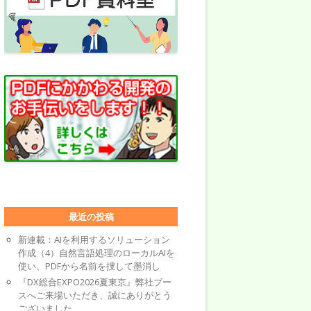
最近の投稿
新連載：AIを利用するソリューション
作成（4）自然言語処理のローカルAIを
使い、PDFから名前を捜して墨消し
『DX総合EXPO2026夏東京』弊社ブー
スへご来場いただき、誠にありがとう
ございました