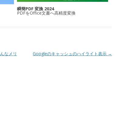
瞬簡PDF 変換 2024
PDFをOffice文書へ高精度変換
どんなメリ
Googleのキャッシュのハイライト表示
→