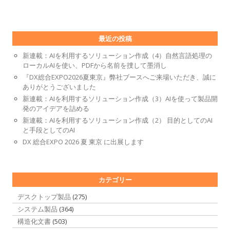
最近の投稿
新連載：AIを利用するソリューション作成（4）自然言語処理の
ローカルAIを使い、PDFから名前を捜して墨消し
『DX総合EXPO2026夏東京』弊社ブースへご来場いただき、誠に
ありがとうございました
新連載：AIを利用するソリューション作成（3）AIを使って製品開
発のアイデアを詰める
新連載：AIを利用するソリューション作成（2） 目的としてのAI
と手段としてのAI
DX 総合EXPO 2026 夏 東京 に出展します
カテゴリー
デスクトップ製品
(275)
システム製品
(364)
構造化文書
(503)