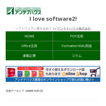
I love software2!
ソフトウェアに愛を込めて by
アンテナハウス株式会社
HOME
PDF活用
Office活用
Formatter/XML関係
連載記事
コラム
日別アーカイブ:
2008年10月2日