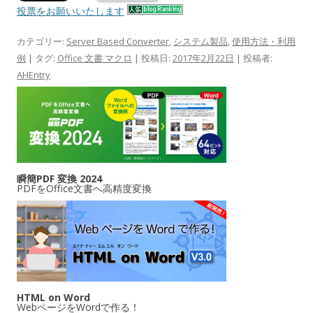
投票をお願いいたします
カテゴリー:
Server Based Converter
,
システム製品
,
使用方法・利用
例
| タグ:
Office 文書 マクロ
| 投稿日:
2017年2月22日
|
投稿者:
AHEntry
瞬簡PDF 変換 2024
PDFをOffice文書へ高精度変換
HTML on Word
WebページをWordで作る！