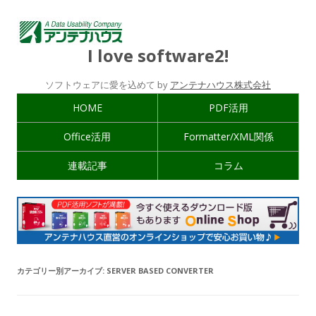
I love software2!
ソフトウェアに愛を込めて by
アンテナハウス株式会社
HOME
PDF活用
Office活用
Formatter/XML関係
連載記事
コラム
カテゴリー別アーカイブ:
SERVER BASED CONVERTER