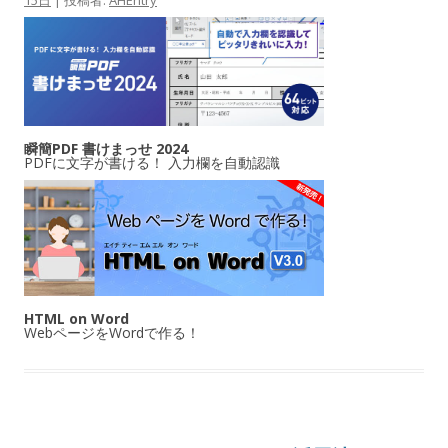
15日
|
投稿者:
AHEntry
瞬簡PDF 書けまっせ 2024
PDFに文字が書ける！ 入力欄を自動認識
HTML on Word
WebページをWordで作る！