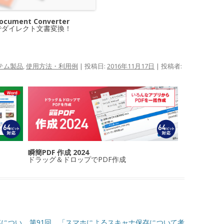
Document Converter
でダイレクト文書変換！
テム製品
,
使用方法・利用例
| 投稿日:
2016年11月17日
|
投稿者:
瞬簡PDF 作成 2024
ドラッグ＆ドロップでPDF作成
存につい
第91回 「スマホによるスキャナ保存について考