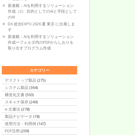
新連載：AIを利用するソリューション
作成（2） 目的としてのAIと手段として
のAI
DX 総合EXPO 2026 夏 東京 に出展しま
す
新連載：AIを利用するソリューション
作成ーフォルダ内のPDFからしおりを
取り出すプログラム作成
カテゴリー
デスクトップ製品
(275)
システム製品
(364)
構造化文書
(503)
スキャナ保存
(249)
e-文書法
(278)
製品ナビゲータ
(18)
使用方法・利用例
(147)
PDF活用
(209)