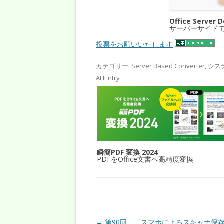
Office Server 
サーバーサイド
投票をお願いいたします
カテゴリー:
Server Based Converter
,
シス
AHEntry
瞬簡PDF 変換 2024
PDFをOffice文書へ高精度変換
投稿ナビゲーション
←
第90回 「スマホによるスキャナ保