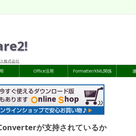
are2!
ス株式会社
活用
Office活用
Formatter/XML関係
d Converterが支持されているか