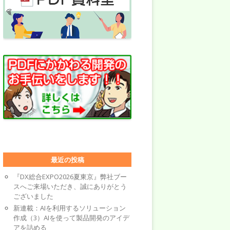
最近の投稿
『DX総合EXPO2026夏東京』弊社ブー
スへご来場いただき、誠にありがとう
ございました
新連載：AIを利用するソリューション
作成（3）AIを使って製品開発のアイデ
アを詰める