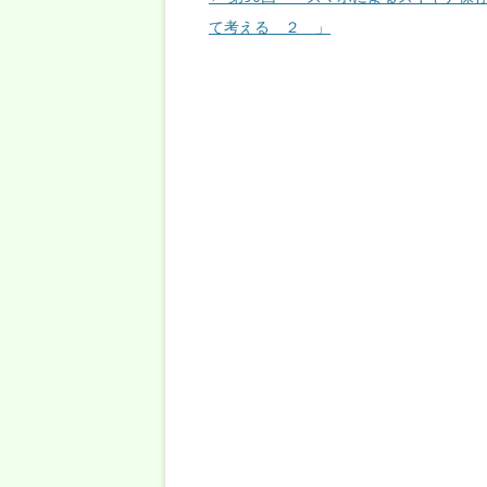
て考える ２ 」