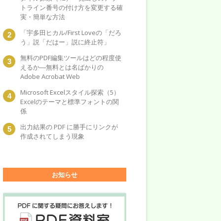
トライン番号の付け方を変更する確
実・簡単な方法
「宇多田ヒカル/First Loveの「だろ
う」説「だはー」説に終止符」
無料のPDF編集ツールはどの程度使
えるか―無料とは名ばかりの
Adobe Acrobat Web
Microsoft Excelスタイル探索（5）
Excelのテーマと標準フォントの関
係
出力結果の PDF に勝手にリンクが
作成されてしまう現象
お知らせ