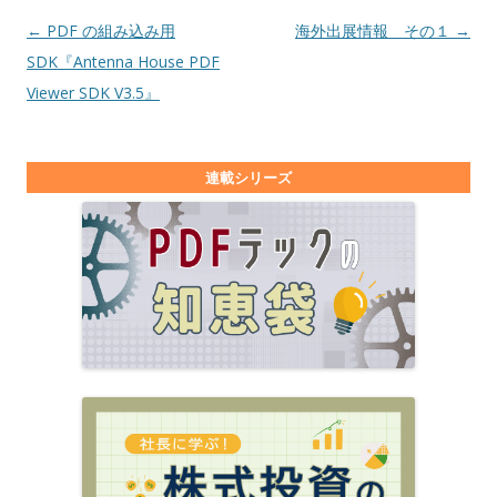
投稿ナビゲーション
←
PDF の組み込み用
海外出展情報 その１
→
SDK『Antenna House PDF
Viewer SDK V3.5』
連載シリーズ