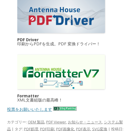
PDF Driver
印刷からPDFを生成。PDF 変換ドライバー！
Formatter
XML文書組版の最高峰！
投票をお願いいたします
カテゴリー:
OEM 製品
,
PDF Viewer
,
お知らせ・ニュース
,
システム製
品
| タグ:
PDF処理
,
PDF印刷
,
PDF画像化
,
PDF表示
,
SVG変換
| 投稿日: