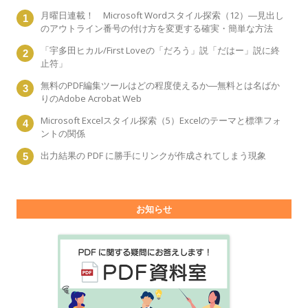
月曜日連載！ Microsoft Wordスタイル探索（12）―見出し
のアウトライン番号の付け方を変更する確実・簡単な方法
「宇多田ヒカル/First Loveの「だろう」説「だはー」説に終
止符」
無料のPDF編集ツールはどの程度使えるか―無料とは名ばか
りのAdobe Acrobat Web
Microsoft Excelスタイル探索（5）Excelのテーマと標準フォ
ントの関係
出力結果の PDF に勝手にリンクが作成されてしまう現象
お知らせ