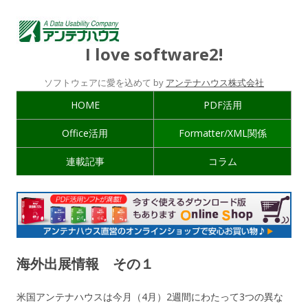
I love software2!
ソフトウェアに愛を込めて by
アンテナハウス株式会社
HOME
PDF活用
Office活用
Formatter/XML関係
連載記事
コラム
海外出展情報 その１
米国アンテナハウスは今月（4月）2週間にわたって3つの異な