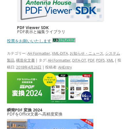
PDF Viewer SDK
PDF表示と編集ライブラリ
投票をお願いいたします
カテゴリー:
AH Formatter
,
XML-DITA
,
お知らせ・ニュース
,
システム
製品
,
構造化文書
| タグ:
AH Formatter
,
DITA-OT
,
PDF
,
PDF5
,
XML
| 投
稿日:
2018年4月26日
|
投稿者:
AHEntry
瞬簡PDF 変換 2024
PDFをOffice文書へ高精度変換