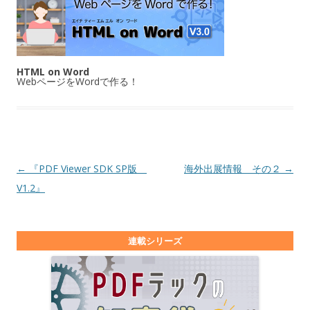
HTML on Word
WebページをWordで作る！
投稿ナビゲーション
←
『PDF Viewer SDK SP版
海外出展情報 その２
→
V1.2』
連載シリーズ