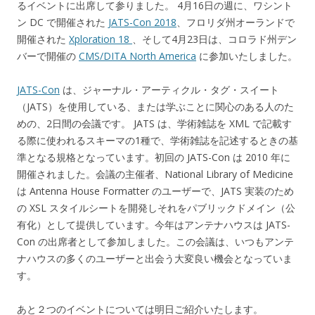
るイベントに出席して参りました。 4月16日の週に、ワシント
ン DC で開催された
JATS-Con 2018
、フロリダ州オーランドで
開催された
Xploration 18
、そして4月23日は、コロラド州デン
バーで開催の
CMS/DITA North America
に参加いたしました。
JATS-Con
は、ジャーナル・アーティクル・タグ・スイート
（JATS）を使用している、または学ぶことに関心のある人のた
めの、2日間の会議です。 JATS は、学術雑誌を XML で記載す
る際に使われるスキーマの1種で、学術雑誌を記述するときの基
準となる規格となっています。初回の JATS-Con は 2010 年に
開催されました。会議の主催者、National Library of Medicine
は Antenna House Formatter のユーザーで、JATS 実装のため
の XSL スタイルシートを開発しそれをパブリックドメイン（公
有化）として提供しています。今年はアンテナハウスは JATS-
Con の出席者として参加しました。この会議は、いつもアンテ
ナハウスの多くのユーザーと出会う大変良い機会となっていま
す。
あと２つのイベントについては明日ご紹介いたします。