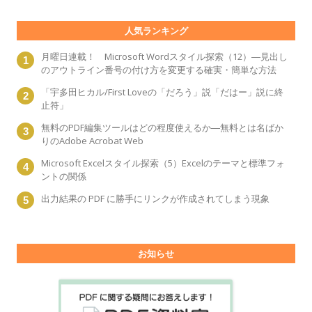
人気ランキング
月曜日連載！ Microsoft Wordスタイル探索（12）―見出し
のアウトライン番号の付け方を変更する確実・簡単な方法
「宇多田ヒカル/First Loveの「だろう」説「だはー」説に終
止符」
無料のPDF編集ツールはどの程度使えるか―無料とは名ばか
りのAdobe Acrobat Web
Microsoft Excelスタイル探索（5）Excelのテーマと標準フォ
ントの関係
出力結果の PDF に勝手にリンクが作成されてしまう現象
お知らせ