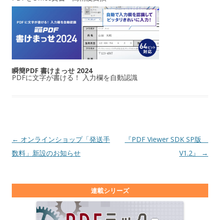
瞬簡PDF 書けまっせ 2024
PDFに文字が書ける！ 入力欄を自動認識
投稿ナビゲーション
←
オンラインショップ「発送手
『PDF Viewer SDK SP版
数料」新設のお知らせ
V1.2』
→
連載シリーズ