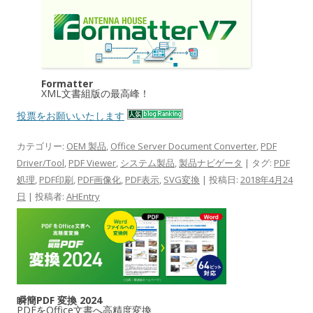
Formatter
XML文書組版の最高峰！
投票をお願いいたします
カテゴリー:
OEM 製品
,
Office Server Document Converter
,
PDF
Driver/Tool
,
PDF Viewer
,
システム製品
,
製品ナビゲータ
| タグ:
PDF
処理
,
PDF印刷
,
PDF画像化
,
PDF表示
,
SVG変換
| 投稿日:
2018年4月24
日
|
投稿者:
AHEntry
瞬簡PDF 変換 2024
PDFをOffice文書へ高精度変換