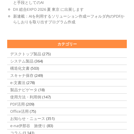
と手段としてのAI
DX 総合EXPO 2026 夏 東京 に出展します
新連載：AIを利用するソリューション作成ーフォルダ内のPDFか
らしおりを取り出すプログラム作成
カテゴリー
デスクトップ製品
(275)
システム製品
(364)
構造化文書
(503)
スキャナ保存
(249)
e-文書法
(278)
製品ナビゲータ
(18)
使用方法・利用例
(147)
PDF活用
(209)
Office活用
(75)
お知らせ・ニュース
(351)
e-na伊那谷 旅便り
(83)
コラム
(1,141)