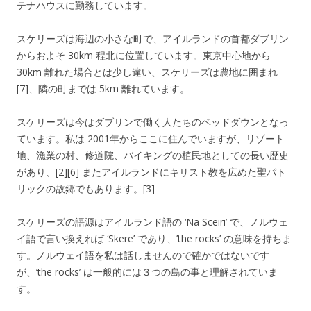
テナハウスに勤務しています。
スケリーズは海辺の小さな町で、アイルランドの首都ダブリン
からおよそ 30km 程北に位置しています。東京中心地から
30km 離れた場合とは少し違い、スケリーズは農地に囲まれ
[7]、隣の町までは 5km 離れています。
スケリーズは今はダブリンで働く人たちのベッドダウンとなっ
ています。私は 2001年からここに住んでいますが、リゾート
地、漁業の村、修道院、バイキングの植民地としての長い歴史
があり、[2][6] またアイルランドにキリスト教を広めた聖パト
リックの故郷でもあります。[3]
スケリーズの語源はアイルランド語の ‘Na Sceiri’ で、ノルウェ
イ語で言い換えれば ‘Skere’ であり、’the rocks’ の意味を持ちま
す。ノルウェイ語を私は話しませんので確かではないです
が、’the rocks’ は一般的には３つの島の事と理解されていま
す。