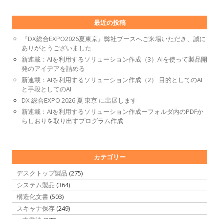
最近の投稿
『DX総合EXPO2026夏東京』弊社ブースへご来場いただき、誠に
ありがとうございました
新連載：AIを利用するソリューション作成（3）AIを使って製品開
発のアイデアを詰める
新連載：AIを利用するソリューション作成（2） 目的としてのAI
と手段としてのAI
DX 総合EXPO 2026 夏 東京 に出展します
新連載：AIを利用するソリューション作成ーフォルダ内のPDFか
らしおりを取り出すプログラム作成
カテゴリー
デスクトップ製品
(275)
システム製品
(364)
構造化文書
(503)
スキャナ保存
(249)