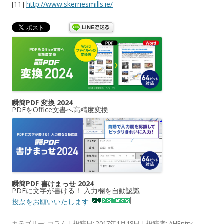
[11]
http://www.skerriesmills.ie/
瞬簡PDF 変換 2024
PDFをOffice文書へ高精度変換
瞬簡PDF 書けまっせ 2024
PDFに文字が書ける！ 入力欄を自動認識
投票をお願いいたします
カテゴリー:
コラム
| 投稿日:
2017年1月18日
|
投稿者:
AHEntry