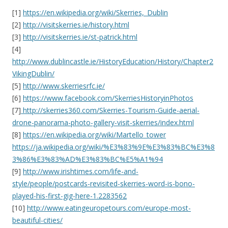
[1]
https://en.wikipedia.org/wiki/Skerries,_Dublin
[2]
http://visitskerries.ie/history.html
[3]
http://visitskerries.ie/st-patrick.html
[4]
http://www.dublincastle.ie/HistoryEducation/History/Chapter2
VikingDublin/
[5]
http://www.skerriesrfc.ie/
[6]
https://www.facebook.com/SkerriesHistoryinPhotos
[7]
http://skerries360.com/Skerries-Tourism-Guide-aerial-
drone-panorama-photo-gallery-visit-skerries/index.html
[8]
https://en.wikipedia.org/wiki/Martello_tower
https://ja.wikipedia.org/wiki/%E3%83%9E%E3%83%BC%E3%8
3%86%E3%83%AD%E3%83%BC%E5%A1%94
[9]
http://www.irishtimes.com/life-and-
style/people/postcards-revisited-skerries-word-is-bono-
played-his-first-gig-here-1.2283562
[10]
http://www.eatingeuropetours.com/europe-most-
beautiful-cities/