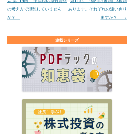
投稿ナビゲーション
←
第114回 「申請時の添付資料
第115回 「備付け書類に3種類
の考え方で混乱していません
あります。それぞれの違い判り
か？」
ますか？」
→
連載シリーズ