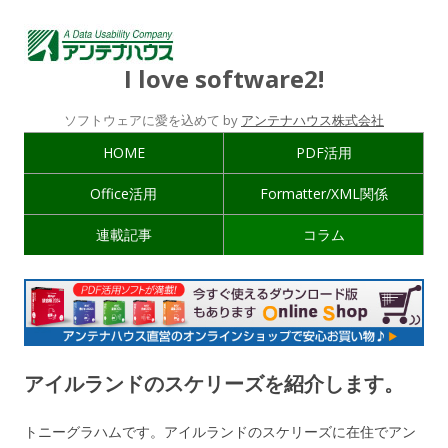
I love software2!
ソフトウェアに愛を込めて by
アンテナハウス株式会社
HOME
PDF活用
Office活用
Formatter/XML関係
連載記事
コラム
アイルランドのスケリーズを紹介します。
トニーグラハムです。アイルランドのスケリーズに在住でアン