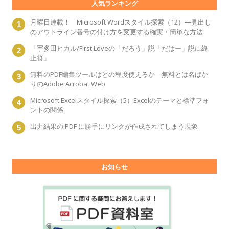
人気ランキング
月曜日連載！ Microsoft Wordスタイル探索（12）―見出し
のアウトライン番号の付け方を変更する確実・簡単な方法
「宇多田ヒカル/First Loveの「だろう」説「だはー」説に終
止符」
無料のPDF編集ツールはどの程度使えるか―無料とは名ばか
りのAdobe Acrobat Web
Microsoft Excelスタイル探索（5）Excelのテーマと標準フォ
ントの関係
出力結果の PDF に勝手にリンクが作成されてしまう現象
お知らせ