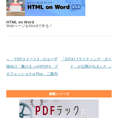
HTML on Word
WebページをWordで作る！
投稿ナビゲーション
←
「PDFスイート3」のユーザ
「DITA1.1ライティング・ガイ
様向け「書けまっせ!!PDF4 プ
ド」が公開されました
→
ロフェッショナルPlus」ご案内
連載シリーズ