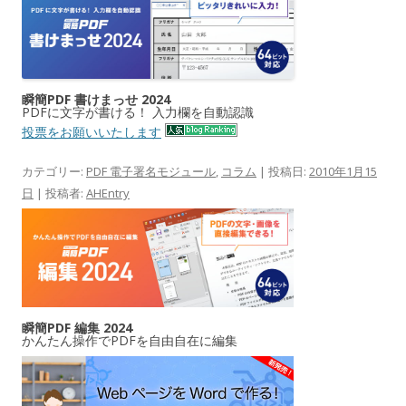
瞬簡PDF 書けまっせ 2024
PDFに文字が書ける！ 入力欄を自動認識
投票をお願いいたします
カテゴリー:
PDF 電子署名モジュール
,
コラム
| 投稿日:
2010年1月15
日
|
投稿者:
AHEntry
瞬簡PDF 編集 2024
かんたん操作でPDFを自由自在に編集