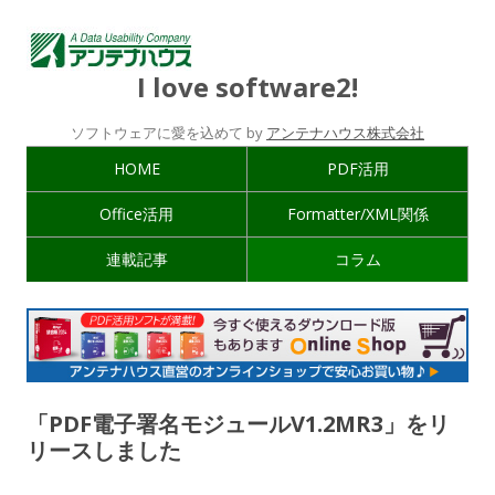
I love software2!
ソフトウェアに愛を込めて by
アンテナハウス株式会社
HOME
PDF活用
Office活用
Formatter/XML関係
連載記事
コラム
「PDF電子署名モジュールV1.2MR3」をリ
リースしました