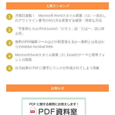
人気ランキング
月曜日連載！ Microsoft Wordスタイル探索（12）―見出し
のアウトライン番号の付け方を変更する確実・簡単な方法
「宇多田ヒカル/First Loveの「だろう」説「だはー」説に終
止符」
無料のPDF編集ツールはどの程度使えるか―無料とは名ばか
りのAdobe Acrobat Web
Microsoft Excelスタイル探索（5）Excelのテーマと標準フォ
ントの関係
出力結果の PDF に勝手にリンクが作成されてしまう現象
お知らせ