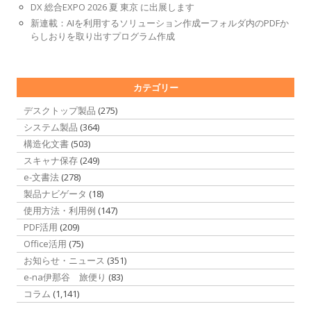
DX 総合EXPO 2026 夏 東京 に出展します
新連載：AIを利用するソリューション作成ーフォルダ内のPDFか
らしおりを取り出すプログラム作成
カテゴリー
デスクトップ製品
(275)
システム製品
(364)
構造化文書
(503)
スキャナ保存
(249)
e-文書法
(278)
製品ナビゲータ
(18)
使用方法・利用例
(147)
PDF活用
(209)
Office活用
(75)
お知らせ・ニュース
(351)
e-na伊那谷 旅便り
(83)
コラム
(1,141)