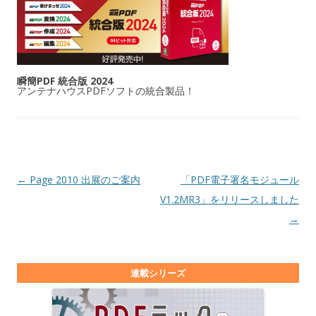
瞬簡PDF 統合版 2024
アンテナハウスPDFソフトの統合製品！
投稿ナビゲーション
←
Page 2010 出展のご案内
「PDF電子署名モジュール
V1.2MR3」をリリースしました
→
連載シリーズ