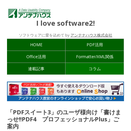
I love software2!
ソフトウェアに愛を込めて by
アンテナハウス株式会社
HOME
PDF活用
Office活用
Formatter/XML関係
連載記事
コラム
「PDFスイート3」のユーザ様向け「書けま
っせ!!PDF4 プロフェッショナルPlus」ご
案内