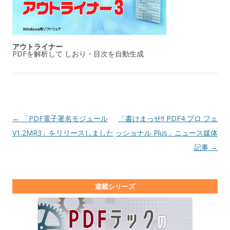
アウトライナー
PDFを解析して しおり・目次を自動生成
投稿ナビゲーション
←
「PDF電子署名モジュール
「書けまっせ!! PDF4 プロ フェ
V1.2MR3」をリリースしました
ッショナル Plus」ニュース媒体
記事
→
連載シリーズ