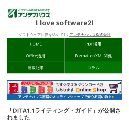
I love software2!
ソフトウェアに愛を込めて by
アンテナハウス株式会社
HOME
PDF活用
Office活用
Formatter/XML関係
連載記事
コラム
「DITA1.1ライティング・ガイド」が公開さ
れました