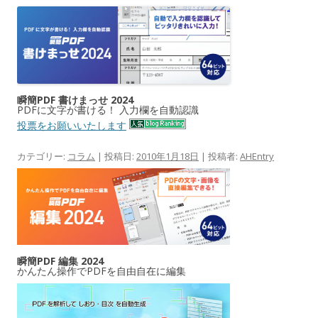
瞬簡PDF 書けまっせ 2024
PDFに文字が書ける！ 入力欄を自動認識
投票をお願いいたします
カテゴリー:
コラム
| 投稿日:
2010年1月18日
|
投稿者:
AHEntry
瞬簡PDF 編集 2024
かんたん操作でPDFを自由自在に編集