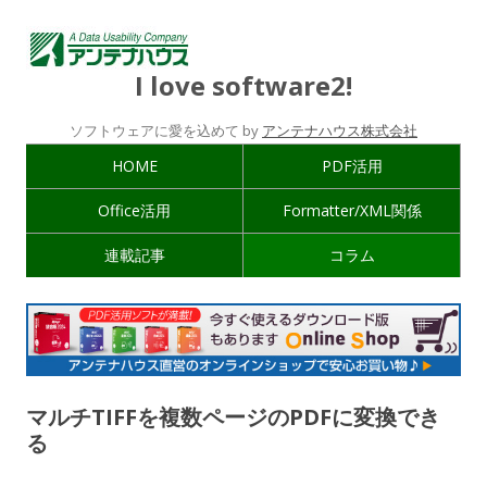
I love software2!
ソフトウェアに愛を込めて by
アンテナハウス株式会社
HOME
PDF活用
Office活用
Formatter/XML関係
連載記事
コラム
マルチTIFFを複数ページのPDFに変換でき
る