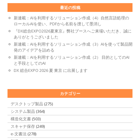
最近の投稿
新連載：AIを利用するソリューション作成（4）自然言語処理の
ローカルAIを使い、PDFから名前を捜して墨消し
『DX総合EXPO2026夏東京』弊社ブースへご来場いただき、誠に
ありがとうございました
新連載：AIを利用するソリューション作成（3）AIを使って製品開
発のアイデアを詰める
新連載：AIを利用するソリューション作成（2） 目的としてのAI
と手段としてのAI
DX 総合EXPO 2026 夏 東京 に出展します
カテゴリー
デスクトップ製品
(275)
システム製品
(364)
構造化文書
(503)
スキャナ保存
(249)
e-文書法
(278)