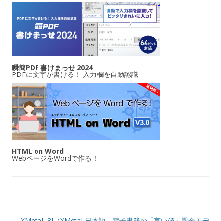
瞬簡PDF 書けまっせ 2024
PDFに文字が書ける！ 入力欄を自動認識
HTML on Word
WebページをWordで作る！
投稿ナビゲーション
←
XMetaL 8J（XMetaL日本語
電子書籍の「言い値」課金モデ