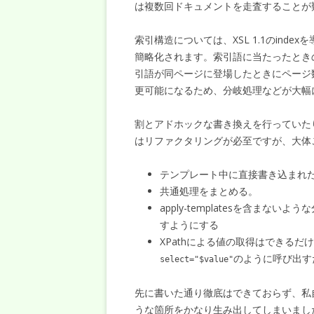
は複数回ドキュメントを走査することが
索引構造については、XSL 1.1のind
簡略化されます。索引語に当たったとき
引語が同ページに登場したときにページ
更可能になるため、分岐処理などが大幅
割とアドホックな書き換えを行っていた
はリファクタリングが必至ですが、大体
テンプレート中に直接書き込まれたattri
共通処理をまとめる。
apply-templatesを含ま
すようにする
XPathによる値の取得はできる
のように呼び出す
select="$value"
先に書いた通り徹底はできておらず、私自身
うな箇所をかなり生み出してしまいまし