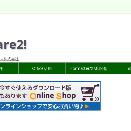
are2!
ス株式会社
活用
Office活用
Formatter/XML関係