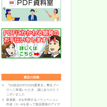
最近の投稿
『DX総合EXPO2026夏東京』弊社ブー
スへご来場いただき、誠にありがとう
ございました
新連載：AIを利用するソリューション
作成（3）AIを使って製品開発のアイデ