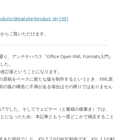
oducts/detail.php?product_id=1301
ジからご覧いただけます。
ンテナハウス『Office Open XML Formats入門』
ました。
籍の改訂版ということになります。
の原稿をベースに新たな版を制作するというとき、XML原
前の版の構造に不満がある場合はその限りではありません
SLTでした。そしてウェビナー（と書籍の後書き）では、
ることになったため、本記事ともう一度どこかで補足すること
な節目でした。XSLT 2.0のW3C勧告です。XSL 1.1の勧