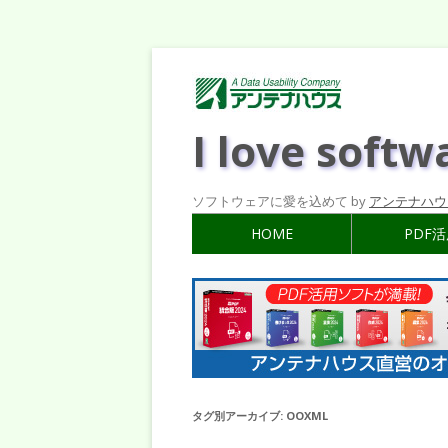
I love softw
ソフトウェアに愛を込めて by
アンテナハウ
HOME
PDF
タグ別アーカイブ:
OOXML