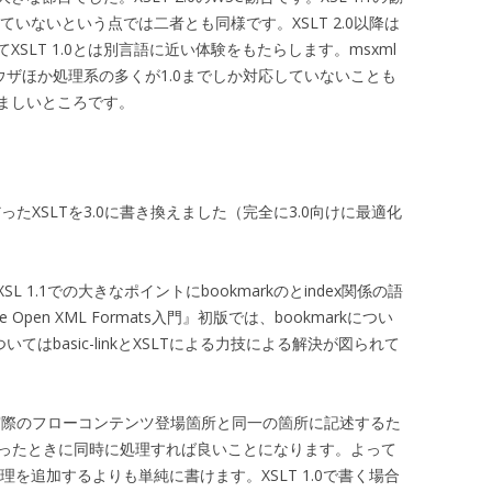
ていないという点では二者とも同様です。XSLT 2.0以降は
SLT 1.0とは別言語に近い体験をもたらします。msxml
ラウザほか処理系の多くが1.0までしか対応していないことも
ましいところです。
ったXSLTを3.0に書き換えました（完全に3.0向けに最適化
1.1での大きなポイントにbookmarkのとindex関係の語
pen XML Formats入門』初版では、bookmarkについ
についてはbasic-linkとXSLTによる力技による解決が図られて
仕様では実際のフローコンテンツ登場箇所と同一の箇所に記述するた
たったときに同時に処理すれば良いことになります。よって
用に処理を追加するよりも単純に書けます。XSLT 1.0で書く場合