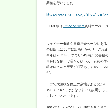
調整を行いました。
https://web.antenna.co.jp/shop/html/pr
HTML版は
Office Servers
資料室のペー
ウェビナー概要や書籍紹介ページにある通り、ア
の初版は2007年に出版社から刊行され
今年は2021年、つまり14年程前の書
内容的な修正は必要とはいえ、以前の版
稿はほとんど変更が必要ありません。以
が。
一方で大規模な修正の余地があるのがX
XSLTについてはかなり省いて説明す
にしたいと思います。
2007年というのは、XSL的にもそこそこ大き