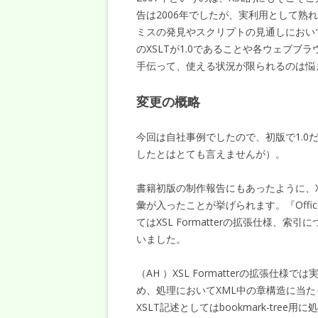
告は2006年でしたが、実利用として熟れ
ミスの発見やスクリプトの見通しにおいてX
のXSLTが1.0であることや各ウェブブ
手伝って、使える状況が限られるのは悩
変更の概略
今回は自社事例でしたので、初版で1.0だ
したとはとても言えませんが）。
書籍初版の制作報告にもあったように、XSL 
彙が入ったことが挙げられます。『Office O
てはXSL Formatterの拡張仕様、索引
いました。
（AH ）XSL Formatterの拡張
め、処理においてXML中の章構造に当
XSLT記述としてはbookmark-tree