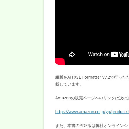
組版をAH XSL Formatter V7.2で行っ
載しています。
Amazonの販売ページへのリンクは次の
https://www.amazon.co.jp/gp/product
また、本書のPDF版は弊社オンライン