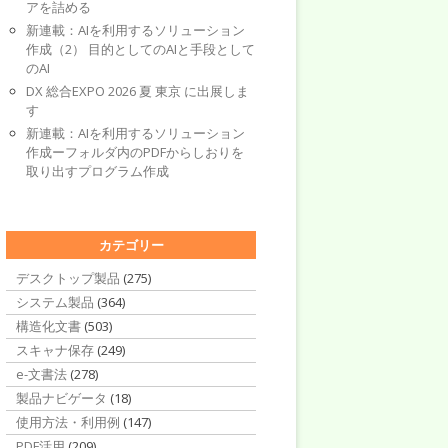
アを詰める
新連載：AIを利用するソリューション
作成（2） 目的としてのAIと手段として
のAI
DX 総合EXPO 2026 夏 東京 に出展しま
す
新連載：AIを利用するソリューション
作成ーフォルダ内のPDFからしおりを
取り出すプログラム作成
カテゴリー
デスクトップ製品
(275)
システム製品
(364)
構造化文書
(503)
スキャナ保存
(249)
e-文書法
(278)
製品ナビゲータ
(18)
使用方法・利用例
(147)
PDF活用
(209)