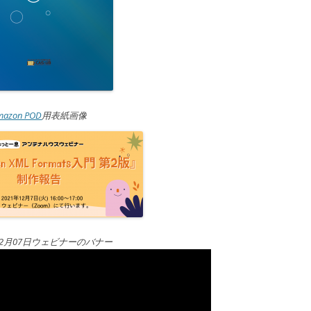
mazon POD
用表紙画像
年12月07日ウェビナーのバナー