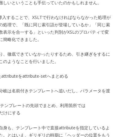
難しいということも手伝っていたのかもしれません。
exを導入することで、XSLTで行わなければならなかった処理が
の処理で、「既に同じ索引語が登場しているか」「同じ索
数表示を合一する」といった判別がXSLのプロパティで変
に簡略化できました。
り、徹底できていなかったりするため、引き継ぎをするに
このようなことを行いました。
buteをattribute-setへまとめる
ないような分岐は名前付きテンプレートへ追いだし、パラメータを渡
だけテンプレートの先頭でまとめ、利用箇所では
だけにする
も、テンプレート中で直接attributeを指定しているよ
た。とはいえ、ギリギリの時期に「ヘッダーの位置をもう