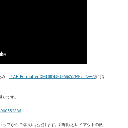
たため、
『AH Formatter XML関連出版物の紹介』ページ
に掲
通りです。
/4900552836
ショップからご購入いただけます。印刷版とレイアウトの微