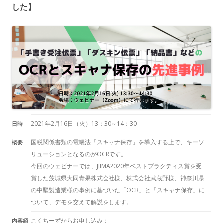
した】
2021年2月16日（火）13：30～14：30
日時
国税関係書類の電帳法「スキャナ保存」を導入する上で、キーソ
概要
リューションとなるのがOCRです。
今回のウェビナーでは、JIIMA2020年ベストプラクティス賞を受
賞した茨城県大同青果株式会社様、株式会社武蔵野様、神奈川県
の中堅製造業様の事例に基づいた「OCR」と「スキャナ保存」に
ついて、デモを交えて解説をします。
こくちーずからお申し込み：
内容紹