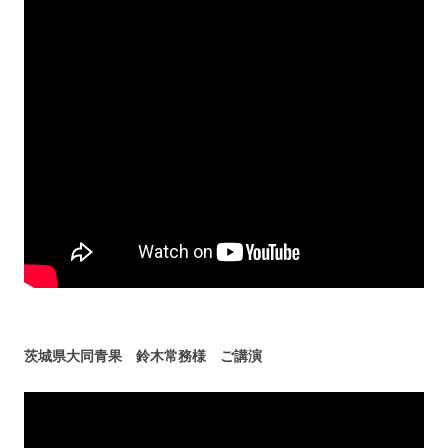
茨城県大同青果 鈴木常務様 ご講演