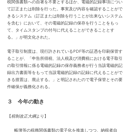
税関係書類への自署を不要とするほか、電磁的記録事項につい
て訂正または削除を行った。事実及び内容を確認することがで
きるシステム（訂正または削除を行うことが出来ないシステム
を含む）において、その電磁的記録の保存を行うことをもっ
て、タイムスタンプの付与に代えることができることとす
る。
」が明文化された。
電子取引制度は、現行許されているPDF等の証憑を印刷保管す
ることが、「
申告所得税、法人税及び消費税における電子取引
の取引情報に係る電磁的記録の保存義務者が行う当該電磁的記
録出力書面等をもって当該電磁的記録の記録に代えることがで
きる措置は、廃止する。
」と明記されたので電子保管とその要
件確保が義務化される。
３ 今年の動き
【
税制改正大綱
より】
帳簿等の税務関係書類の電子化を推進しつつ、納税者自