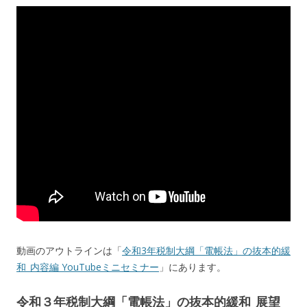
動画のアウトラインは「
令和3年税制大綱「電帳法」の抜本的緩
和_内容編 YouTubeミニセミナー
」にあります。
令和３年税制大綱「電帳法」の抜本的緩和_展望