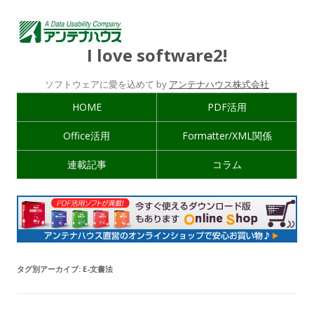
I love software2!
ソフトウェアに愛を込めて by
アンテナハウス株式会社
HOME
PDF活用
Office活用
Formatter/XML関係
連載記事
コラム
タグ別アーカイブ:
E-文書法