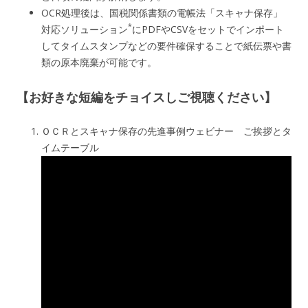
OCR処理後は、国税関係書類の電帳法「スキャナ保存」
*
対応ソリューション
にPDFやCSVをセットでインポート
してタイムスタンプなどの要件確保することで紙伝票や書
類の原本廃棄が可能です。
【お好きな短編をチョイスしご視聴ください】
ＯＣＲとスキャナ保存の先進事例ウェビナー ご挨拶とタ
イムテーブル