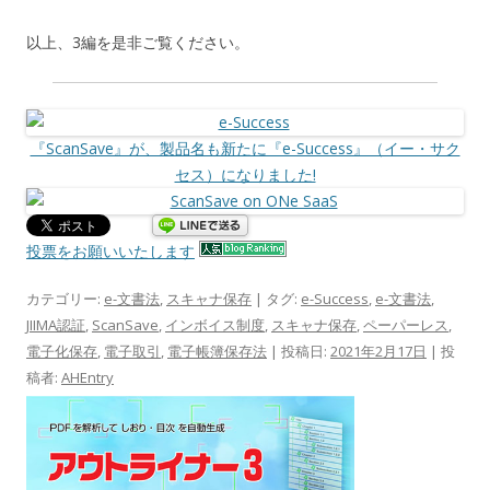
以上、3編を是非ご覧ください。
『ScanSave』が、製品名も新たに『e-Success』（イー・サク
セス）になりました!
投票をお願いいたします
カテゴリー:
e-文書法
,
スキャナ保存
| タグ:
e-Success
,
e-文書法
,
JIIMA認証
,
ScanSave
,
インボイス制度
,
スキャナ保存
,
ペーパーレス
,
電子化保存
,
電子取引
,
電子帳簿保存法
| 投稿日:
2021年2月17日
|
投
稿者:
AHEntry