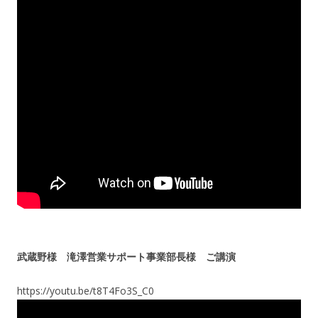
武蔵野様 滝澤営業サポート事業部長様 ご講演
https://youtu.be/t8T4Fo3S_C0