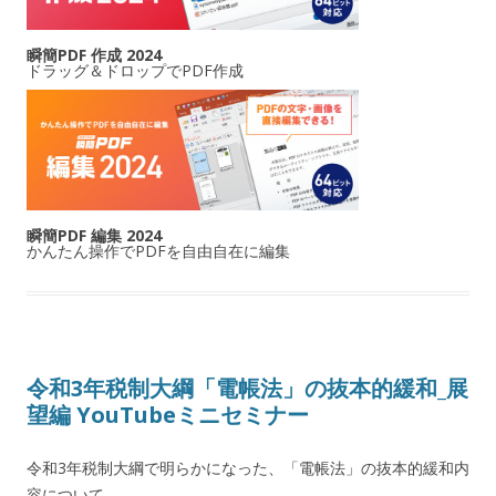
瞬簡PDF 作成 2024
ドラッグ＆ドロップでPDF作成
瞬簡PDF 編集 2024
かんたん操作でPDFを自由自在に編集
令和3年税制大綱「電帳法」の抜本的緩和_展
望編 YouTubeミニセミナー
令和3年税制大綱で明らかになった、「電帳法」の抜本的緩和内
容について