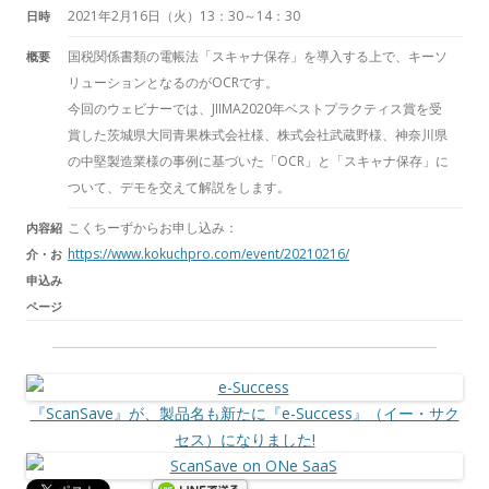
2021年2月16日（火）13：30～14：30
日時
国税関係書類の電帳法「スキャナ保存」を導入する上で、キーソ
概要
リューションとなるのがOCRです。
今回のウェビナーでは、JIIMA2020年ベストプラクティス賞を受
賞した茨城県大同青果株式会社様、株式会社武蔵野様、神奈川県
の中堅製造業様の事例に基づいた「OCR」と「スキャナ保存」に
ついて、デモを交えて解説をします。
こくちーずからお申し込み：
内容紹
https://www.kokuchpro.com/event/20210216/
介・お
申込み
ページ
『ScanSave』が、製品名も新たに『e-Success』（イー・サク
セス）になりました!