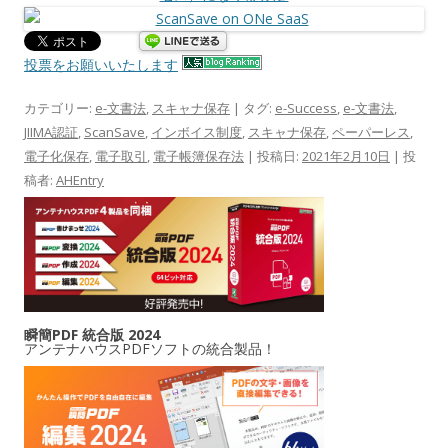
投票をお願いいたします
カテゴリー:
e-文書法
,
スキャナ保存
| タグ:
e-Success
,
e-文書法
,
JIIMA認証
,
ScanSave
,
インボイス制度
,
スキャナ保存
,
ペーパーレス
,
電子化保存
,
電子取引
,
電子帳簿保存法
| 投稿日:
2021年2月10日
|
投
稿者:
AHEntry
瞬簡PDF 統合版 2024
アンテナハウスPDFソフトの統合製品！