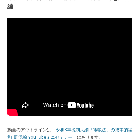
編
動画のアウトラインは「
令和3年税制大綱「電帳法」の抜本的緩
和_展望編 YouTubeミニセミナー
」にあります。