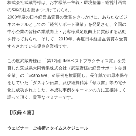
株式会社武蔵野様は、お客様第一主義・環境整備・経営計画書
の3本の柱を磨きつづけておられ、
2000年度の日本経営品質賞の受賞をきっかけに、あらたなビジ
ネスモデルとしての「経営サポート事業」を発足させ、全国の
中小企業の皆様の業績向上・お客様満足度向上に貢献する活動
を行っておられ、そして、2010年、再度日本経営品質賞を受賞
するされている優良企業様です。
この度武蔵野様は 「第12回JIIMAベストプラクティス賞」を受
賞した茨城県大同青果株式会社（武蔵野様の経営サポート会員
企業）の「ScanSave」※事例を横展開し、長年紙での原本保存
をしていた「ダスキン伝票」及び経費精算「領収書」等の電子
化に成功されました。本成功事例をキーマンの方に直接詳しく
語って頂く、貴重なセミナーです。
【収録４篇】
ウェビナー ご挨拶とタイムスケジュール