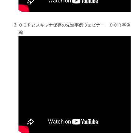
ＯＣＲとスキャナ保存の先進事例ウェビナー ＯＣＲ事例
編