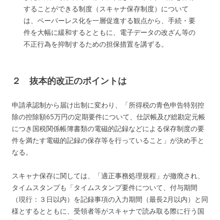
することができる制度（スキャナ保存制度）について
は、ペーパーレス化を一層促進する観点から、手続・要
件を大幅に緩和するとともに、電子データの改ざん等の
不正行為を抑制するための担保措置を講ずる。
２ 抜本的改正のポイントは
申請承認制から届け出制に変わり、「所得税の青色申告特別控
除の控除額65万円の定期要件について、仕訳帳及び総勘定元帳
につき国税関係帳簿書類の電磁的記録などによる保存制度の要
件を満たす電磁的記録の保存等を行っていること」が決め手と
なる。
スキャナ保存に関しては、「適正事務処理規程」が撤廃され、
タイムスタンプも「
タイムスタンプ要件について、付与期間
（現行：３日以内）を記録事項の入力期間（最長2月以内）と同
様とするとともに、受領者等がスキャナで読み取る際に行う国