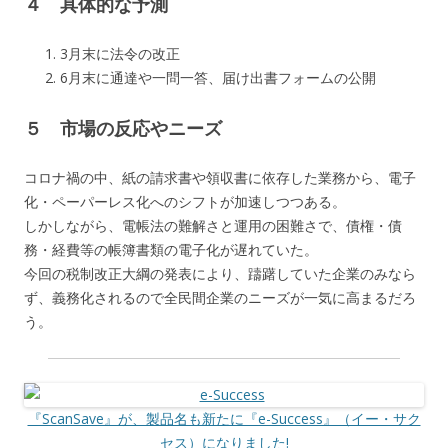
４ 具体的な予測
3月末に法令の改正
6月末に通達や一問一答、届け出書フォームの公開
５ 市場の反応やニーズ
コロナ禍の中、紙の請求書や領収書に依存した業務から、電子
化・ペーパーレス化へのシフトが加速しつつある。
しかしながら、電帳法の難解さと運用の困難さで、債権・債
務・経費等の帳簿書類の電子化が遅れていた。
今回の税制改正大綱の発表により、躊躇していた企業のみなら
ず、義務化されるので全民間企業のニーズが一気に高まるだろ
う。
『ScanSave』が、製品名も新たに『e-Success』（イー・サク
セス）になりました!