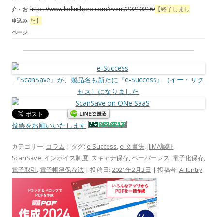
https://www.kokuchpro.com/event/20210216/
【終了しまし
介・お
た】
申込み
ページ
『ScanSave』が、製品名も新たに『e-Success』（イー・サク
セス）になりました!
投票をお願いいたします
カテゴリー:
コラム
| タグ:
e-Success
,
e-文書法
,
JIIMA認証
,
ScanSave
,
インボイス制度
,
スキャナ保存
,
ペーパーレス
,
電子化保存
,
電子取引
,
電子帳簿保存法
| 投稿日:
2021年2月3日
|
投稿者:
AHEntry