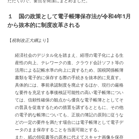
ただくので、要点を簡潔にまとめました。
１ 国の政策として電子帳簿保存法が令和4年1月
から抜本的に制度改革される
【
税制改正大綱
より】
経済社会のデジタル化を踏まえ、経理の電子化による生
産性の向上、テレワークの進、クラウド会計ソフト等の
活用による記帳水準の向上に資するため、国税関係帳簿
書類を電子的に保存する際の手続きを抜本的に見直す。
具体的には、事前承認制度を廃止するほか、現行の厳格
な要件を充足する事後検証可能性の高い電子帳簿につい
ては、信頼性確保の観点から優良な電子帳簿ととしてそ
の普及を促進するための措置を講ずるとともに、その他
の電子的な帳簿についても、正規の簿記の原則に従うな
どの一定の要件を満たす場合には電子帳簿として電子デ
ータのまま保存することを当面可能とする。
また、紙の領収書等の原本に代えてスキャナ画像を保存