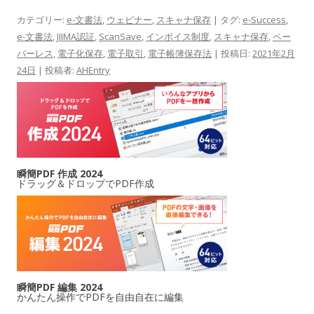
カテゴリー:
e-文書法
,
ウェビナー
,
スキャナ保存
| タグ:
e-Success
,
e-文書法
,
JIIMA認証
,
ScanSave
,
インボイス制度
,
スキャナ保存
,
ペー
パーレス
,
電子化保存
,
電子取引
,
電子帳簿保存法
| 投稿日:
2021年2月
24日
|
投稿者:
AHEntry
瞬簡PDF 作成 2024
ドラッグ＆ドロップでPDF作成
瞬簡PDF 編集 2024
かんたん操作でPDFを自由自在に編集