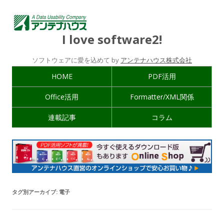
I love software2!
ソフトウェアに愛を込めて by
アンテナハウス株式会社
HOME
PDF活用
Office活用
Formatter/XML関係
連載記事
コラム
タグ別アーカイブ:
電子