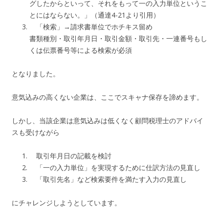
グしたからといって、それをもって一の入力単位というこ
とにはならない。」（通達4-21より引用）
「検索」→請求書単位でホチキス留め
書類種別・取引年月日・取引金額・取引先・一連番号もし
くは伝票番号等による検索が必須
となりました。
意気込みの高くない企業は、ここでスキャナ保存を諦めます。
しかし、当該企業は意気込みは低くなく顧問税理士のアドバイ
スも受けながら
取引年月日の記載を検討
「一の入力単位」を実現するために仕訳方法の見直し
「取引先名」など検索要件を満たす入力の見直し
にチャレンジしようとしています。