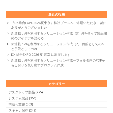
最近の投稿
『DX総合EXPO2026夏東京』弊社ブースへご来場いただき、誠に
ありがとうございました
新連載：AIを利用するソリューション作成（3）AIを使って製品開
発のアイデアを詰める
新連載：AIを利用するソリューション作成（2） 目的としてのAI
と手段としてのAI
DX 総合EXPO 2026 夏 東京 に出展します
新連載：AIを利用するソリューション作成ーフォルダ内のPDFか
らしおりを取り出すプログラム作成
カテゴリー
デスクトップ製品
(275)
システム製品
(364)
構造化文書
(503)
スキャナ保存
(249)