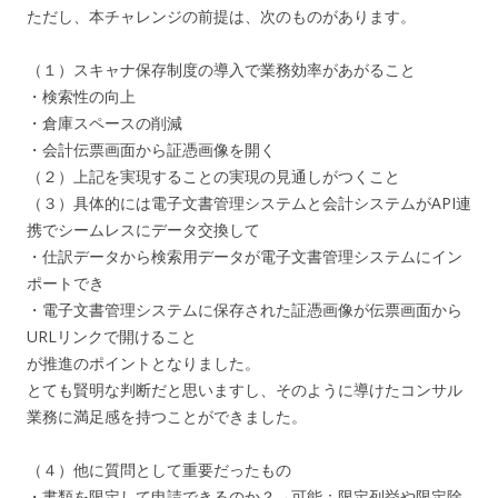
ただし、本チャレンジの前提は、次のものがあります。
（１）スキャナ保存制度の導入で業務効率があがること
・検索性の向上
・倉庫スペースの削減
・会計伝票画面から証憑画像を開く
（２）上記を実現することの実現の見通しがつくこと
（３）具体的には電子文書管理システムと会計システムがAPI連
携でシームレスにデータ交換して
・仕訳データから検索用データが電子文書管理システムにイン
ポートでき
・電子文書管理システムに保存された証憑画像が伝票画面から
URLリンクで開けること
が推進のポイントとなりました。
とても賢明な判断だと思いますし、そのように導けたコンサル
業務に満足感を持つことができました。
（４）他に質問として重要だったもの
・書類を限定して申請できるのか？→可能：限定列挙や限定除