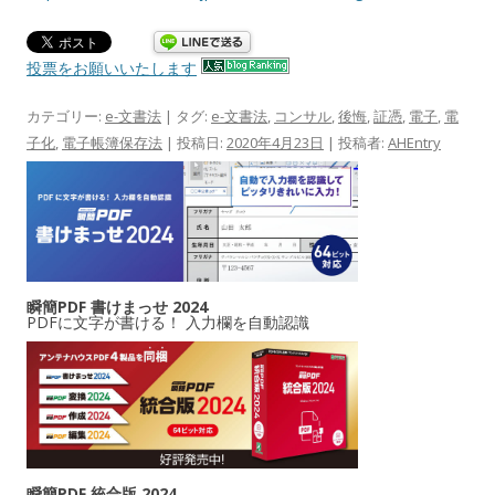
投票をお願いいたします
カテゴリー:
e-文書法
| タグ:
e-文書法
,
コンサル
,
後悔
,
証憑
,
電子
,
電
子化
,
電子帳簿保存法
| 投稿日:
2020年4月23日
|
投稿者:
AHEntry
瞬簡PDF 書けまっせ 2024
PDFに文字が書ける！ 入力欄を自動認識
瞬簡PDF 統合版 2024