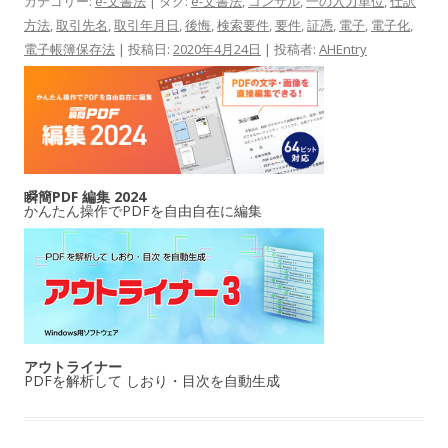
カテゴリー:
e-文書法
| タグ:
e-文書法
,
コンサル
,
一の入力単位
,
仕訳
方法
,
取引先名
,
取引年月日
,
後悔
,
検索要件
,
要件
,
証憑
,
電子
,
電子化
,
電子帳簿保存法
| 投稿日:
2020年4月24日
|
投稿者:
AHEntry
瞬簡PDF 編集 2024
かんたん操作でPDFを自由自在に編集
アウトライナー
PDFを解析して しおり・目次を自動生成