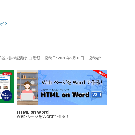
かが？
那谷
,
桜の塩漬け
,
白毛餅
| 投稿日:
2020年5月18日
|
投稿者:
HTML on Word
WebページをWordで作る！