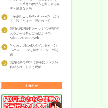
トライン番号の付け方を変更する確
実・簡単な方法
「宇多田ヒカル/First Loveの「だろ
う」説「だはー」説に終止符」
無料のPDF編集ツールはどの程度使
えるか―無料とは名ばかりの
Adobe Acrobat Web
Microsoft Excelスタイル探索（5）
Excelのテーマと標準フォントの関
係
出力結果の PDF に勝手にリンクが
作成されてしまう現象
お知らせ