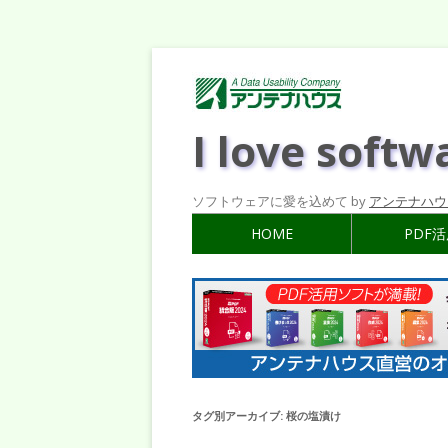
I love softw
ソフトウェアに愛を込めて by
アンテナハウ
HOME
PDF
タグ別アーカイブ:
桜の塩漬け