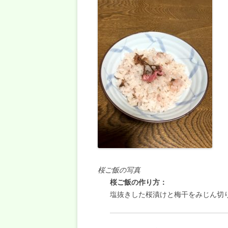
桜ご飯の写真
桜ご飯の作り方：
塩抜きした桜漬けと梅干をみじん切