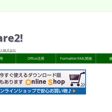
are2!
ス株式会社
活用
Office活用
Formatter/XML関係