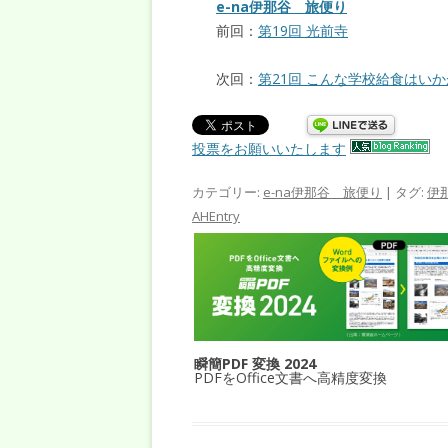
e-na伊那谷 旅便り
前回：
第19回 光前寺
次回：
第21回 こんな学校給食はい
投票をお願いいたします
カテゴリー:
e-na伊那谷 旅便り
| タグ:
伊
AHEntry
瞬簡PDF 変換 2024
PDFをOffice文書へ高精度変換