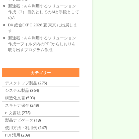
新連載：AIを利用するソリューション
作成（2） 目的としてのAIと手段として
のAI
DX 総合EXPO 2026 夏 東京 に出展しま
す
新連載：AIを利用するソリューション
作成ーフォルダ内のPDFからしおりを
取り出すプログラム作成
カテゴリー
デスクトップ製品
(275)
システム製品
(364)
構造化文書
(503)
スキャナ保存
(249)
e-文書法
(278)
製品ナビゲータ
(18)
使用方法・利用例
(147)
PDF活用
(209)