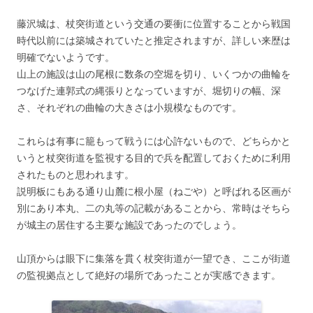
藤沢城は、杖突街道という交通の要衝に位置することから戦国
時代以前には築城されていたと推定されますが、詳しい来歴は
明確でないようです。
山上の施設は山の尾根に数条の空堀を切り、いくつかの曲輪を
つなげた連郭式の縄張りとなっていますが、堀切りの幅、深
さ、それぞれの曲輪の大きさは小規模なものです。
これらは有事に籠もって戦うには心許ないもので、どちらかと
いうと杖突街道を監視する目的で兵を配置しておくために利用
されたものと思われます。
説明板にもある通り山麓に根小屋（ねごや）と呼ばれる区画が
別にあり本丸、二の丸等の記載があることから、常時はそちら
が城主の居住する主要な施設であったのでしょう。
山頂からは眼下に集落を貫く杖突街道が一望でき、ここが街道
の監視拠点として絶好の場所であったことが実感できます。