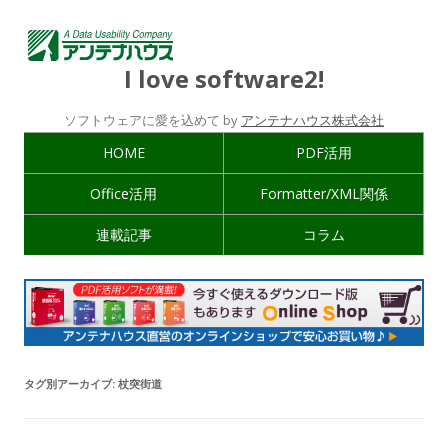
I love software2!
ソフトウェアに愛を込めて by
アンテナハウス株式会社
HOME
PDF活用
Office活用
Formatter/XML関係
連載記事
コラム
タグ別アーカイブ:
杖突街道