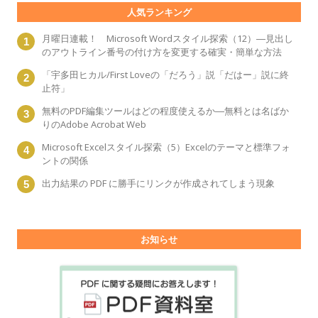
人気ランキング
月曜日連載！ Microsoft Wordスタイル探索（12）―見出し
のアウトライン番号の付け方を変更する確実・簡単な方法
「宇多田ヒカル/First Loveの「だろう」説「だはー」説に終
止符」
無料のPDF編集ツールはどの程度使えるか―無料とは名ばか
りのAdobe Acrobat Web
Microsoft Excelスタイル探索（5）Excelのテーマと標準フォ
ントの関係
出力結果の PDF に勝手にリンクが作成されてしまう現象
お知らせ