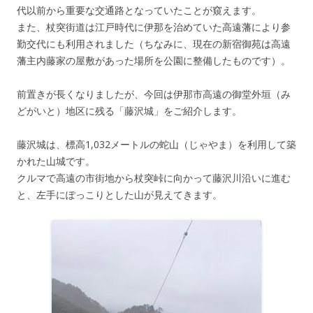
代以前から重要な交通路となっていたことが窺えます。
また、杖突街道は江戸時代に伊那を治めていた高遠藩により参
勤交代にも利用されました（ちなみに、現在の新宿御苑は高遠
藩主内藤家の屋敷があった場所を公園に整備したものです）。
前置きが長くなりましたが、今回は伊那市高遠の御堂外垣（み
どがいと）地区に残る「藤沢城」をご紹介します。
藤沢城は、標高1,032メートルの蛇山（じゃやま）を利用して築
かれた山城です。
クルマで高遠の市街地から杖突峠に向かって藤沢川沿いに進む
と、左手にぽっこりとした山が見えてきます。