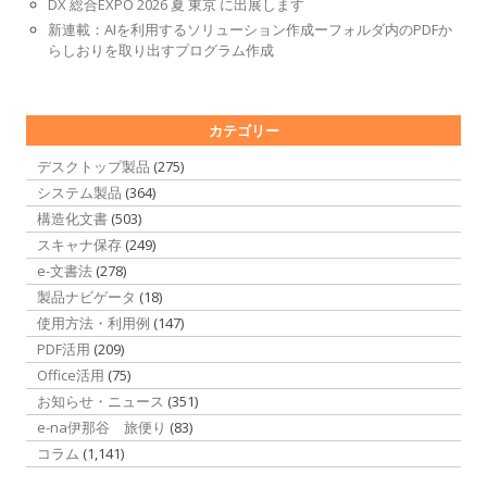
DX 総合EXPO 2026 夏 東京 に出展します
新連載：AIを利用するソリューション作成ーフォルダ内のPDFか
らしおりを取り出すプログラム作成
カテゴリー
デスクトップ製品
(275)
システム製品
(364)
構造化文書
(503)
スキャナ保存
(249)
e-文書法
(278)
製品ナビゲータ
(18)
使用方法・利用例
(147)
PDF活用
(209)
Office活用
(75)
お知らせ・ニュース
(351)
e-na伊那谷 旅便り
(83)
コラム
(1,141)