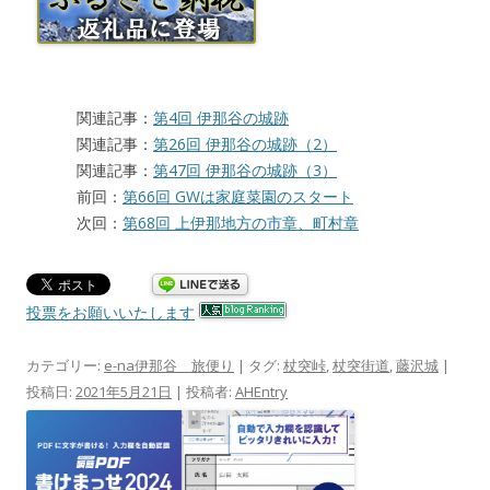
関連記事：
第4回 伊那谷の城跡
関連記事：
第26回 伊那谷の城跡（2）
関連記事：
第47回 伊那谷の城跡（3）
前回：
第66回 GWは家庭菜園のスタート
次回：
第68回 上伊那地方の市章、町村章
投票をお願いいたします
カテゴリー:
e-na伊那谷 旅便り
| タグ:
杖突峠
,
杖突街道
,
藤沢城
|
投稿日:
2021年5月21日
|
投稿者:
AHEntry