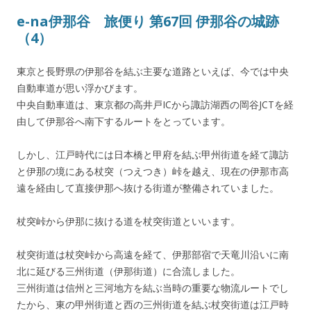
e-na伊那谷 旅便り 第67回 伊那谷の城跡
（4）
東京と長野県の伊那谷を結ぶ主要な道路といえば、今では中央
自動車道が思い浮かびます。
中央自動車道は、東京都の高井戸ICから諏訪湖西の岡谷JCTを経
由して伊那谷へ南下するルートをとっています。
しかし、江戸時代には日本橋と甲府を結ぶ甲州街道を経て諏訪
と伊那の境にある杖突（つえつき）峠を越え、現在の伊那市高
遠を経由して直接伊那へ抜ける街道が整備されていました。
杖突峠から伊那に抜ける道を杖突街道といいます。
杖突街道は杖突峠から高遠を経て、伊那部宿で天竜川沿いに南
北に延びる三州街道（伊那街道）に合流しました。
三州街道は信州と三河地方を結ぶ当時の重要な物流ルートでし
たから、東の甲州街道と西の三州街道を結ぶ杖突街道は江戸時