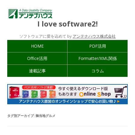
I love software2!
ソフトウェアに愛を込めて by
アンテナハウス株式会社
HOME
PDF活用
Office活用
Formatter/XML関係
連載記事
コラム
タグ別アーカイブ:
御当地グルメ