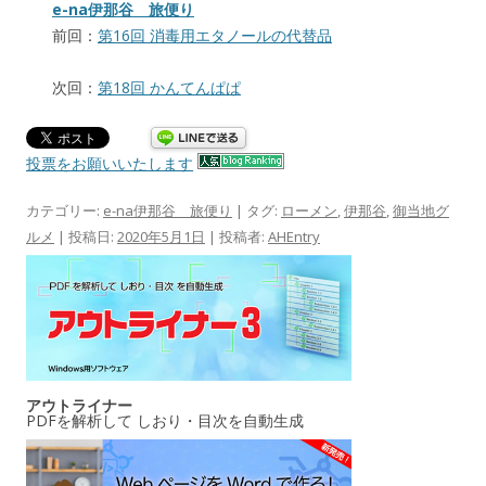
e-na伊那谷 旅便り
前回：
第16回 消毒用エタノールの代替品
次回：
第18回 かんてんぱぱ
投票をお願いいたします
カテゴリー:
e-na伊那谷 旅便り
| タグ:
ローメン
,
伊那谷
,
御当地グ
ルメ
| 投稿日:
2020年5月1日
|
投稿者:
AHEntry
アウトライナー
PDFを解析して しおり・目次を自動生成