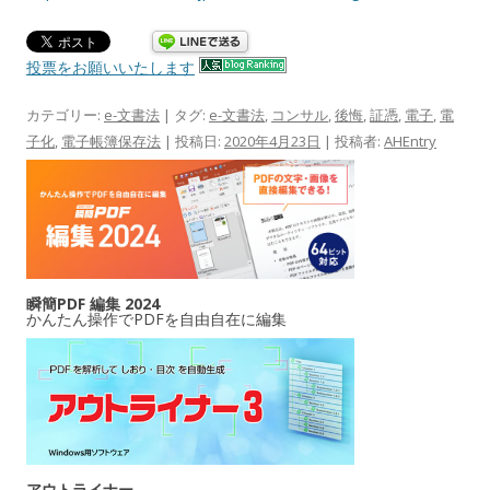
投票をお願いいたします
カテゴリー:
e-文書法
| タグ:
e-文書法
,
コンサル
,
後悔
,
証憑
,
電子
,
電
子化
,
電子帳簿保存法
| 投稿日:
2020年4月23日
|
投稿者:
AHEntry
瞬簡PDF 編集 2024
かんたん操作でPDFを自由自在に編集
アウトライナー