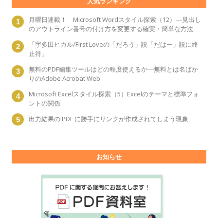
人気ランキング
月曜日連載！ Microsoft Wordスタイル探索（12）―見出し
のアウトライン番号の付け方を変更する確実・簡単な方法
「宇多田ヒカル/First Loveの「だろう」説「だはー」説に終
止符」
無料のPDF編集ツールはどの程度使えるか―無料とは名ばか
りのAdobe Acrobat Web
Microsoft Excelスタイル探索（5）Excelのテーマと標準フォ
ントの関係
出力結果の PDF に勝手にリンクが作成されてしまう現象
お知らせ