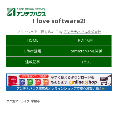
I love software2!
ソフトウェアに愛を込めて by
アンテナハウス株式会社
HOME
PDF活用
Office活用
Formatter/XML関係
連載記事
コラム
タグ別アーカイブ:
常福寺