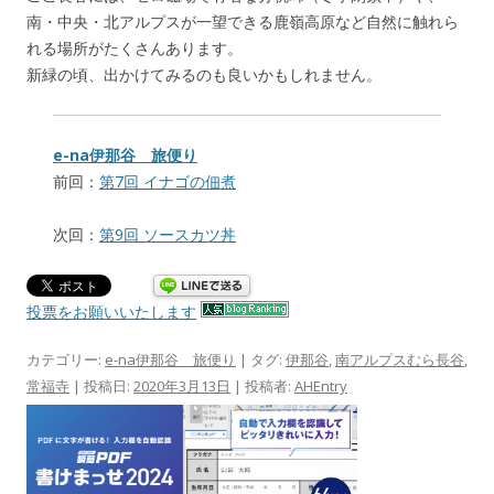
南・中央・北アルプスが一望できる鹿嶺高原など自然に触れら
れる場所がたくさんあります。
新緑の頃、出かけてみるのも良いかもしれません。
e-na伊那谷 旅便り
前回：
第7回 イナゴの佃煮
次回：
第9回 ソースカツ丼
投票をお願いいたします
カテゴリー:
e-na伊那谷 旅便り
| タグ:
伊那谷
,
南アルプスむら長谷
,
常福寺
| 投稿日:
2020年3月13日
|
投稿者:
AHEntry