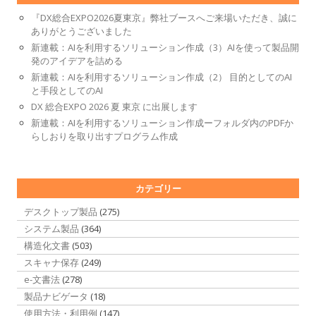
『DX総合EXPO2026夏東京』弊社ブースへご来場いただき、誠に
ありがとうございました
新連載：AIを利用するソリューション作成（3）AIを使って製品開
発のアイデアを詰める
新連載：AIを利用するソリューション作成（2） 目的としてのAI
と手段としてのAI
DX 総合EXPO 2026 夏 東京 に出展します
新連載：AIを利用するソリューション作成ーフォルダ内のPDFか
らしおりを取り出すプログラム作成
カテゴリー
デスクトップ製品
(275)
システム製品
(364)
構造化文書
(503)
スキャナ保存
(249)
e-文書法
(278)
製品ナビゲータ
(18)
使用方法・利用例
(147)