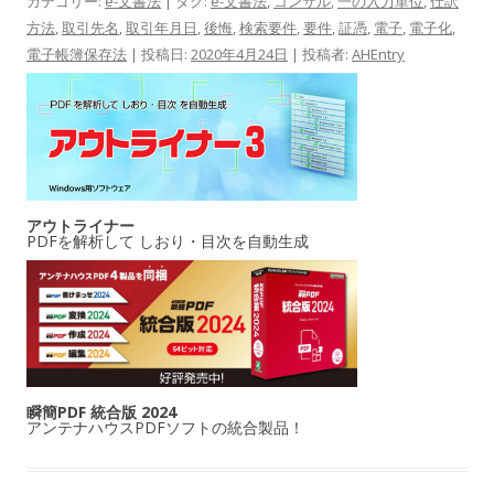
カテゴリー:
e-文書法
| タグ:
e-文書法
,
コンサル
,
一の入力単位
,
仕訳
方法
,
取引先名
,
取引年月日
,
後悔
,
検索要件
,
要件
,
証憑
,
電子
,
電子化
,
電子帳簿保存法
| 投稿日:
2020年4月24日
|
投稿者:
AHEntry
アウトライナー
PDFを解析して しおり・目次を自動生成
瞬簡PDF 統合版 2024
アンテナハウスPDFソフトの統合製品！