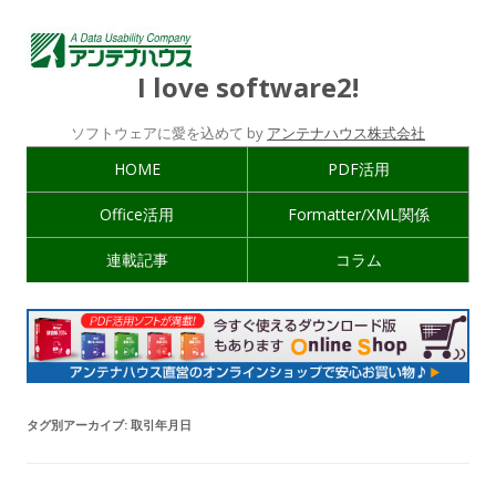
I love software2!
ソフトウェアに愛を込めて by
アンテナハウス株式会社
HOME
PDF活用
Office活用
Formatter/XML関係
連載記事
コラム
タグ別アーカイブ:
取引年月日