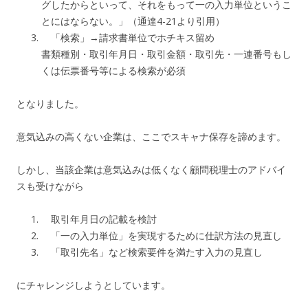
グしたからといって、それをもって一の入力単位というこ
とにはならない。」（通達4-21より引用）
「検索」→請求書単位でホチキス留め
書類種別・取引年月日・取引金額・取引先・一連番号もし
くは伝票番号等による検索が必須
となりました。
意気込みの高くない企業は、ここでスキャナ保存を諦めます。
しかし、当該企業は意気込みは低くなく顧問税理士のアドバイ
スも受けながら
取引年月日の記載を検討
「一の入力単位」を実現するために仕訳方法の見直し
「取引先名」など検索要件を満たす入力の見直し
にチャレンジしようとしています。