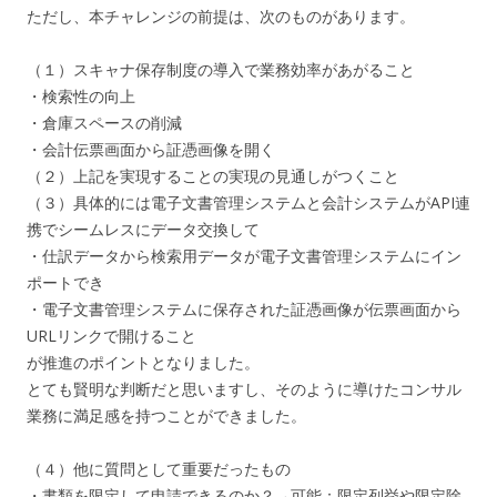
ただし、本チャレンジの前提は、次のものがあります。
（１）スキャナ保存制度の導入で業務効率があがること
・検索性の向上
・倉庫スペースの削減
・会計伝票画面から証憑画像を開く
（２）上記を実現することの実現の見通しがつくこと
（３）具体的には電子文書管理システムと会計システムがAPI連
携でシームレスにデータ交換して
・仕訳データから検索用データが電子文書管理システムにイン
ポートでき
・電子文書管理システムに保存された証憑画像が伝票画面から
URLリンクで開けること
が推進のポイントとなりました。
とても賢明な判断だと思いますし、そのように導けたコンサル
業務に満足感を持つことができました。
（４）他に質問として重要だったもの
・書類を限定して申請できるのか？→可能：限定列挙や限定除