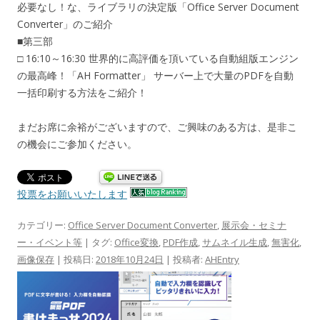
必要なし！な、ライブラリの決定版「Office Server Document
Converter」のご紹介
■第三部
□ 16:10～16:30 世界的に高評価を頂いている自動組版エンジン
の最高峰！「AH Formatter」 サーバー上で大量のPDFを自動
一括印刷する方法をご紹介！
まだお席に余裕がございますので、ご興味のある方は、是非こ
の機会にご参加ください。
投票をお願いいたします
カテゴリー:
Office Server Document Converter
,
展示会・セミナ
ー・イベント等
| タグ:
Office変換
,
PDF作成
,
サムネイル生成
,
無害化
,
画像保存
| 投稿日:
2018年10月24日
|
投稿者:
AHEntry