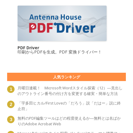
PDF Driver
印刷からPDFを生成。PDF 変換ドライバー！
人気ランキング
月曜日連載！ Microsoft Wordスタイル探索（12）―見出し
のアウトライン番号の付け方を変更する確実・簡単な方法
「宇多田ヒカル/First Loveの「だろう」説「だはー」説に終
止符」
無料のPDF編集ツールはどの程度使えるか―無料とは名ばか
りのAdobe Acrobat Web