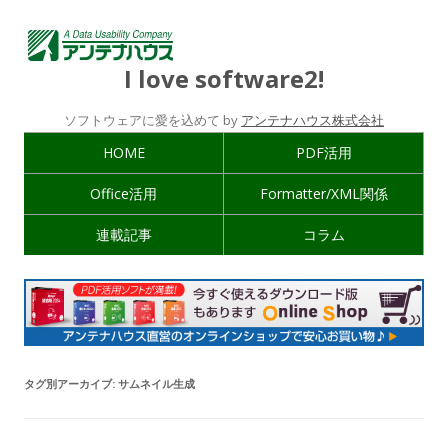
I love software2!
ソフトウェアに愛を込めて by
アンテナハウス株式会社
HOME
PDF活用
Office活用
Formatter/XML関係
連載記事
コラム
タグ別アーカイブ:
サムネイル生成