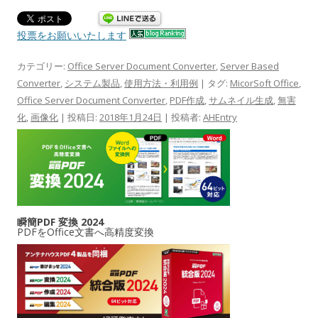
投票をお願いいたします
カテゴリー:
Office Server Document Converter
,
Server Based
Converter
,
システム製品
,
使用方法・利用例
| タグ:
MicorSoft Office
,
Office Server Document Converter
,
PDF作成
,
サムネイル生成
,
無害
化
,
画像化
| 投稿日:
2018年1月24日
|
投稿者:
AHEntry
瞬簡PDF 変換 2024
PDFをOffice文書へ高精度変換