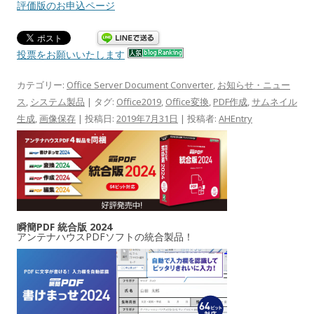
評価版のお申込ページ
投票をお願いいたします
カテゴリー:
Office Server Document Converter
,
お知らせ・ニュー
ス
,
システム製品
| タグ:
Office2019
,
Office変換
,
PDF作成
,
サムネイル
生成
,
画像保存
| 投稿日:
2019年7月31日
|
投稿者:
AHEntry
瞬簡PDF 統合版 2024
アンテナハウスPDFソフトの統合製品！