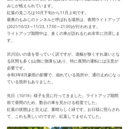
みじが植えられています。
紅葉の見ごろは10月下旬から11月上旬です。
最奥のもみじのトンネルと呼ばれる場所は、夜間ライトアップ
(2021/10/23～11/23, 17:00～21:00)が行われます。
ライトアップ期間中は、多くの車が訪れるため非常に渋滞しま
す。
沢川沿いの道を登っていく訳ですが、道幅が狭くすれ違いとな
る区間も多く(山側に側溝も)あり、特に夜間の運転には注意が
必要です。
令和3年8月
豪雨の影響で、崩れている箇所や、通行止めになっ
ている箇所もありました。
先日（10/16）
様子を見に行ってきました。ライトアップ期間
前で昼間のため、数台の車を見かける程度でした。
紅葉の状態はと言えば、素晴らしく緑です。お日様に照らされ
て、これも美しいのですが、紅葉してませんでした。