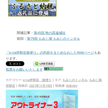
関連記事：
第45回 秋の高遠城址
前回：
第79回 もみじ湖 もみじのトンネル
『e-na伊那谷旅便り』の内容をまとめなおしたWebページ
もあ
ります。
投票をお願いいたします
カテゴリー:
e-na伊那谷 旅便り
| タグ:
もみじのトンネル
,
もみじ湖
,
伊那谷
| 投稿日:
2021年11月19日
|
投稿者:
AHEntry