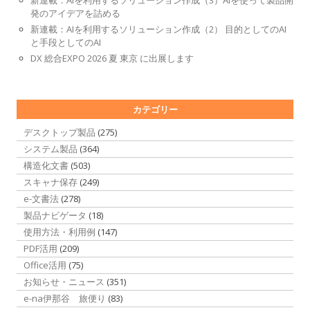
新連載：AIを利用するソリューション作成（3）AIを使って製品開
発のアイデアを詰める
新連載：AIを利用するソリューション作成（2） 目的としてのAI
と手段としてのAI
DX 総合EXPO 2026 夏 東京 に出展します
カテゴリー
デスクトップ製品
(275)
システム製品
(364)
構造化文書
(503)
スキャナ保存
(249)
e-文書法
(278)
製品ナビゲータ
(18)
使用方法・利用例
(147)
PDF活用
(209)
Office活用
(75)
お知らせ・ニュース
(351)
e-na伊那谷 旅便り
(83)