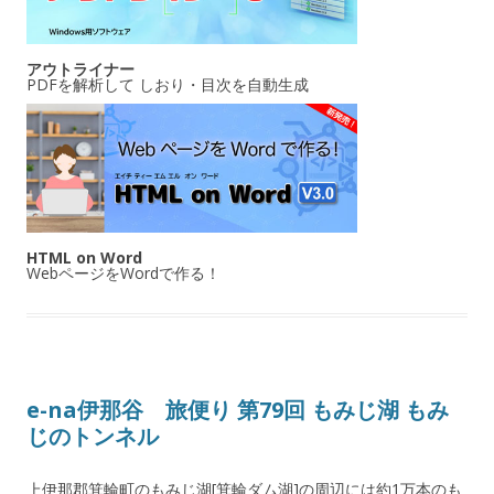
アウトライナー
PDFを解析して しおり・目次を自動生成
HTML on Word
WebページをWordで作る！
e-na伊那谷 旅便り 第79回 もみじ湖 もみ
じのトンネル
上伊那郡箕輪町のもみじ湖[箕輪ダム湖]の周辺には約1万本のも