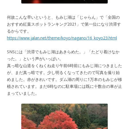
何故こんな早いというと、もみじ湖は「じゃらん」で「全国の
おすすめ紅葉スポットランキング2021」で第一位になり渋滞す
るからです。
https://www.jalan.net/theme/koyo/nagano/16_koyo23.html
SNSには「渋滞でもみじ湖はあきらめた。」「たどり着けなか
った。」という声がいっぱい。
真っ暗な山道をくねくね走り午前6時前にもみじ湖につきました
が、まだ真っ暗です。少し明るくなってきたので写真を撮り始
めました。赤がきれいです。ダム湖の周りに1万本のもみじが移
植されています。まだ6時なのに駐車場には既に十数台の車が止
まっていました。