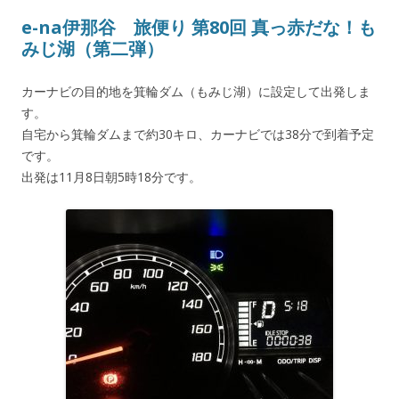
e-na伊那谷 旅便り 第80回 真っ赤だな！も
みじ湖（第二弾）
カーナビの目的地を箕輪ダム（もみじ湖）に設定して出発しま
す。
自宅から箕輪ダムまで約30キロ、カーナビでは38分で到着予定
です。
出発は11月8日朝5時18分です。