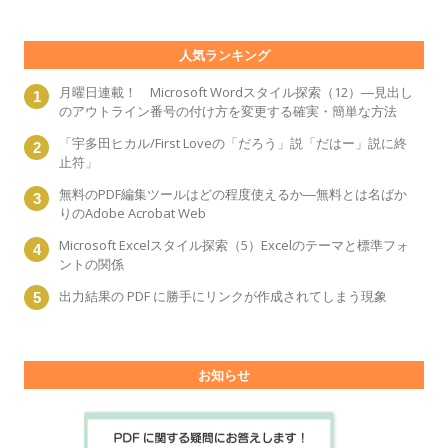
人気ランキング
月曜日連載！ Microsoft Wordスタイル探索（12）―見出し
のアウトライン番号の付け方を変更する確実・簡単な方法
「宇多田ヒカル/First Loveの「だろう」説「だはー」説に終
止符」
無料のPDF編集ツールはどの程度使えるか―無料とは名ばか
りのAdobe Acrobat Web
Microsoft Excelスタイル探索（5）Excelのテーマと標準フォ
ントの関係
出力結果の PDF に勝手にリンクが作成されてしまう現象
お知らせ