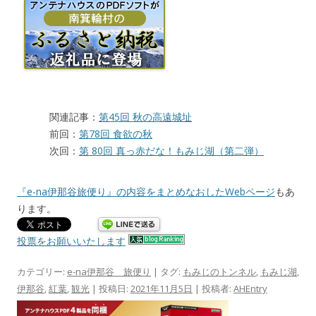
関連記事：
第45回 秋の高遠城址
前回：
第78回 食欲の秋
次回：
第 80回 真っ赤だな！もみじ湖（第二弾）
『e-na伊那谷旅便り』の内容をまとめなおしたWebページ
もあ
ります。
投票をお願いいたします
カテゴリー:
e-na伊那谷 旅便り
| タグ:
もみじのトンネル
,
もみじ湖
,
伊那谷
,
紅葉
,
観光
| 投稿日:
2021年11月5日
|
投稿者:
AHEntry