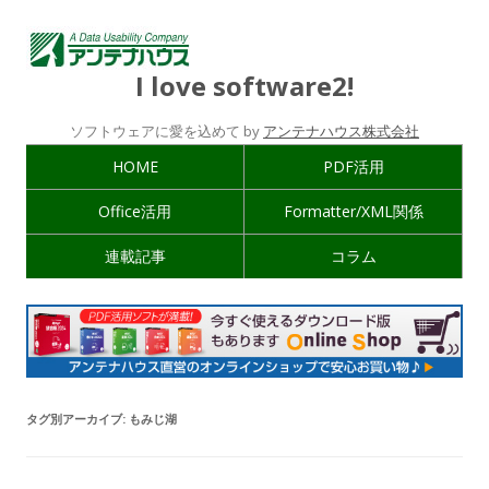
I love software2!
ソフトウェアに愛を込めて by
アンテナハウス株式会社
HOME
PDF活用
Office活用
Formatter/XML関係
連載記事
コラム
タグ別アーカイブ:
もみじ湖