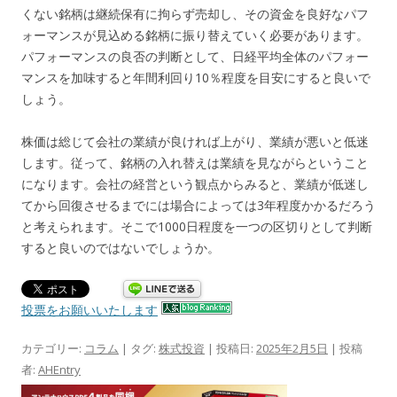
くない銘柄は継続保有に拘らず売却し、その資金を良好なパフ
ォーマンスが見込める銘柄に振り替えていく必要があります。
パフォーマンスの良否の判断として、日経平均全体のパフォー
マンスを加味すると年間利回り10％程度を目安にすると良いで
しょう。
株価は総じて会社の業績が良ければ上がり、業績が悪いと低迷
します。従って、銘柄の入れ替えは業績を見ながらということ
になります。会社の経営という観点からみると、業績が低迷し
てから回復させるまでには場合によっては3年程度かかるだろう
と考えられます。そこで1000日程度を一つの区切りとして判断
すると良いのではないでしょうか。
投票をお願いいたします
カテゴリー:
コラム
| タグ:
株式投資
| 投稿日:
2025年2月5日
|
投稿
者:
AHEntry