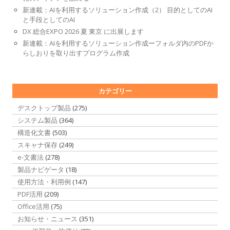
新連載：AIを利用するソリューション作成（2） 目的としてのAI
と手段としてのAI
DX 総合EXPO 2026 夏 東京 に出展します
新連載：AIを利用するソリューション作成ーフォルダ内のPDFか
らしおりを取り出すプログラム作成
カテゴリー
デスクトップ製品
(275)
システム製品
(364)
構造化文書
(503)
スキャナ保存
(249)
e-文書法
(278)
製品ナビゲータ
(18)
使用方法・利用例
(147)
PDF活用
(209)
Office活用
(75)
お知らせ・ニュース
(351)