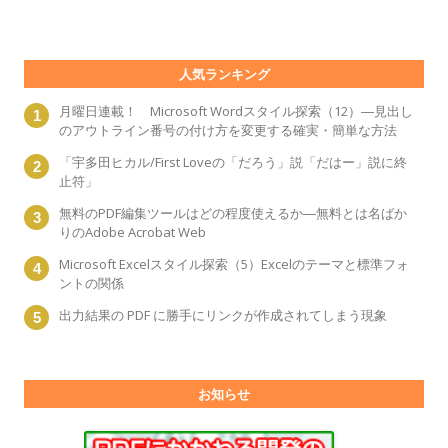
人気ランキング
月曜日連載！ Microsoft Wordスタイル探索（12）―見出し
のアウトライン番号の付け方を変更する確実・簡単な方法
「宇多田ヒカル/First Loveの「だろう」説「だはー」説に終
止符」
無料のPDF編集ツールはどの程度使えるか―無料とは名ばか
りのAdobe Acrobat Web
Microsoft Excelスタイル探索（5）Excelのテーマと標準フォ
ントの関係
出力結果の PDF に勝手にリンクが作成されてしまう現象
お知らせ