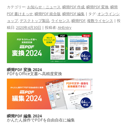
カテゴリー:
お知らせ・ニュース
,
瞬簡PDF 作成
,
瞬簡PDF 変換
,
瞬簡
PDF 書けまっせ
,
瞬簡PDF 統合版
,
瞬簡PDF 編集
| タグ:
オンラインシ
ョップ
,
デスクトップ製品
,
ライセンス
,
瞬簡PDF
,
複数ライセンス
| 投
稿日:
2020年4月30日
|
投稿者:
AHEntry
瞬簡PDF 変換 2024
PDFをOffice文書へ高精度変換
瞬簡PDF 編集 2024
かんたん操作でPDFを自由自在に編集