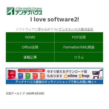
I love software2!
ソフトウェアに愛を込めて by
アンテナハウス株式会社
HOME
PDF活用
Office活用
Formatter/XML関係
連載記事
コラム
日別アーカイブ:
2020年4月30日