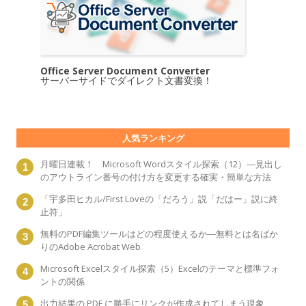
Office Server Document Converter
サーバーサイドでダイレクト文書変換！
人気ランキング
月曜日連載！ Microsoft Wordスタイル探索（12）―見出し
のアウトライン番号の付け方を変更する確実・簡単な方法
「宇多田ヒカル/First Loveの「だろう」説「だはー」説に終
止符」
無料のPDF編集ツールはどの程度使えるか―無料とは名ばか
りのAdobe Acrobat Web
Microsoft Excelスタイル探索（5）Excelのテーマと標準フォ
ントの関係
出力結果の PDF に勝手にリンクが作成されてしまう現象