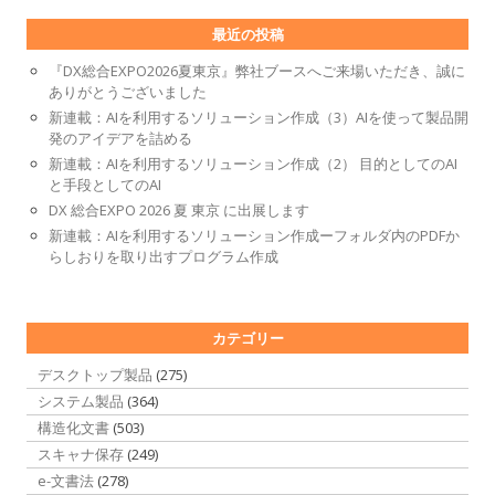
最近の投稿
『DX総合EXPO2026夏東京』弊社ブースへご来場いただき、誠に
ありがとうございました
新連載：AIを利用するソリューション作成（3）AIを使って製品開
発のアイデアを詰める
新連載：AIを利用するソリューション作成（2） 目的としてのAI
と手段としてのAI
DX 総合EXPO 2026 夏 東京 に出展します
新連載：AIを利用するソリューション作成ーフォルダ内のPDFか
らしおりを取り出すプログラム作成
カテゴリー
デスクトップ製品
(275)
システム製品
(364)
構造化文書
(503)
スキャナ保存
(249)
e-文書法
(278)