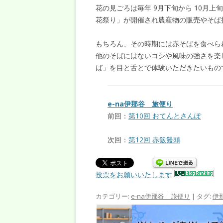
花の見ごろは毎年 9月下旬から 10月
花祭り」が開催され農産物の販売やそば
もちろん、その時期には赤そばを食べら
他のそばにはないコシや風味の強さを楽
ば」を目と舌とで体験いただきたいもの
e-na伊那谷 旅便り
前回：
第10回 おてんとさんぽ
次回：
第12回 赤飯饅頭
投票をお願いいたします
カテゴリー:
e-na伊那谷 旅便り
| タグ:
伊