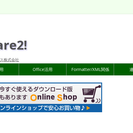
are2!
ス株式会社
活用
Office活用
Formatter/XML関係