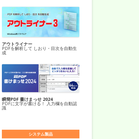
アウトライナー
PDFを解析して しおり・目次を自動生
成
瞬簡PDF 書けまっせ 2024
PDFに文字が書ける！ 入力欄を自動認
識
システム製品