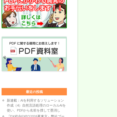
最近の投稿
新連載：AIを利用するソリューション
作成（4）自然言語処理のローカルAIを
使い、PDFから名前を捜して墨消し
『DX総合EXPO2026夏東京』弊社ブー