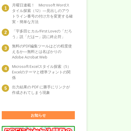
月曜日連載！ Microsoft Wordス
タイル探索（12）―見出しのアウ
トライン番号の付け方を変更する確
実・簡単な方法
「宇多田ヒカル/First Loveの「だろ
う」説「だはー」説に終止符」
無料のPDF編集ツールはどの程度使
えるか―無料とは名ばかりの
Adobe Acrobat Web
Microsoft Excelスタイル探索（5）
Excelのテーマと標準フォントの関
係
出力結果の PDF に勝手にリンクが
作成されてしまう現象
お知らせ