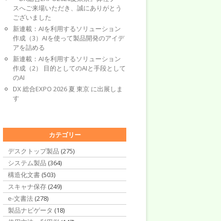
スへご来場いただき、誠にありがとう
ございました
新連載：AIを利用するソリューション
作成（3）AIを使って製品開発のアイデ
アを詰める
新連載：AIを利用するソリューション
作成（2） 目的としてのAIと手段として
のAI
DX 総合EXPO 2026 夏 東京 に出展しま
す
カテゴリー
デスクトップ製品
(275)
システム製品
(364)
構造化文書
(503)
スキャナ保存
(249)
e-文書法
(278)
製品ナビゲータ
(18)