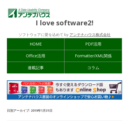
I love software2!
ソフトウェアに愛を込めて by
アンテナハウス株式会社
HOME
PDF活用
Office活用
Formatter/XML関係
連載記事
コラム
日別アーカイブ:
2019年1月31日