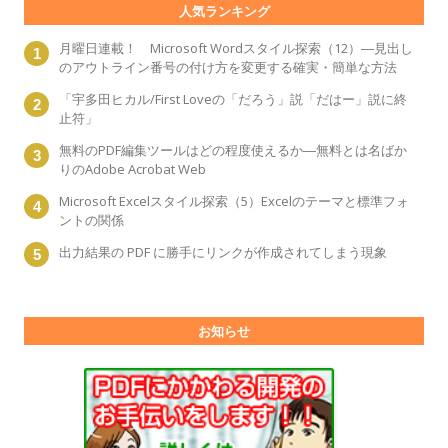
人気ランキング
月曜日連載！ Microsoft Wordスタイル探索（12）―見出し
のアウトライン番号の付け方を変更する確実・簡単な方法
「宇多田ヒカル/First Loveの「だろう」説「だはー」説に終
止符」
無料のPDF編集ツールはどの程度使えるか―無料とは名ばか
りのAdobe Acrobat Web
Microsoft Excelスタイル探索（5）Excelのテーマと標準フォ
ントの関係
出力結果の PDF に勝手にリンクが作成されてしまう現象
お知らせ