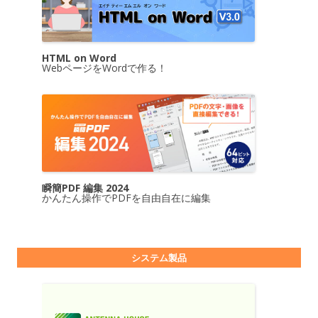
HTML on Word
WebページをWordで作る！
瞬簡PDF 編集 2024
かんたん操作でPDFを自由自在に編集
システム製品