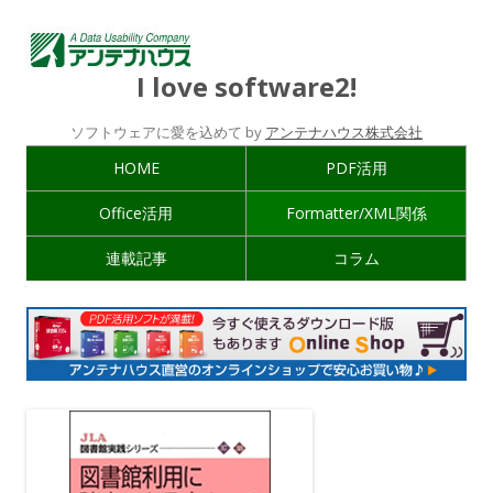
I love software2!
ソフトウェアに愛を込めて by
アンテナハウス株式会社
HOME
PDF活用
Office活用
Formatter/XML関係
連載記事
コラム