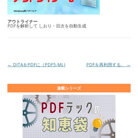
アウトライナー
PDFを解析して しおり・目次を自動生成
投稿ナビゲーション
←
DITAをPDFに（PDF5-ML)
PDFを再利用する。
→
連載シリーズ