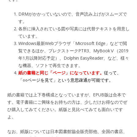
DRMがかかっていないので、音声読み上げがスムーズで
す。
各所に挿入されている図や写真には代替テキストを用意し
ています。
Windows最新Webブラウザ「Microsoft Edge」などで閲
覧できるほか、プレクストークPTR3、MyBookⅤ（2019
年1月以降対応予定）、Dolphin EasyReader、など、様々
な機器、ソフトで再生できます。
紙の書籍と同じ「ページ」になっています。
従って、
「○○ページを見て」という意思疎通が可能です。
紙の書籍では上下巻構成となっていますが、EPUB版は合本で
す。電子書籍にご興味をお持ちの方は、少しだけお得なのでぜ
ひ購入してみてください。紙版と見比べてみても面白いです
よ。
なお、紙版については日本図書館協会販売部他、全国の書店、