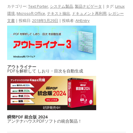
カテゴリー:
Text Porter
,
システム製品
,
製品ナビゲータ
| タグ:
Linux
環境
,
Microsoft Office
,
テキスト抽出
,
ドキュメント再利用
,
レガシー
文書
| 投稿日:
2018年5月29日
|
投稿者:
AHEntry
アウトライナー
PDFを解析して しおり・目次を自動生成
瞬簡PDF 統合版 2024
アンテナハウスPDFソフトの統合製品！