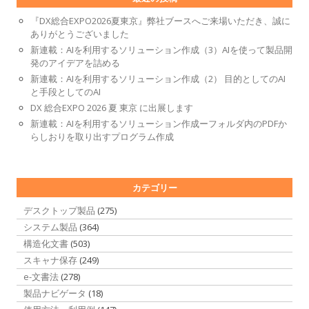
『DX総合EXPO2026夏東京』弊社ブースへご来場いただき、誠に
ありがとうございました
新連載：AIを利用するソリューション作成（3）AIを使って製品開
発のアイデアを詰める
新連載：AIを利用するソリューション作成（2） 目的としてのAI
と手段としてのAI
DX 総合EXPO 2026 夏 東京 に出展します
新連載：AIを利用するソリューション作成ーフォルダ内のPDFか
らしおりを取り出すプログラム作成
カテゴリー
デスクトップ製品
(275)
システム製品
(364)
構造化文書
(503)
スキャナ保存
(249)
e-文書法
(278)
製品ナビゲータ
(18)