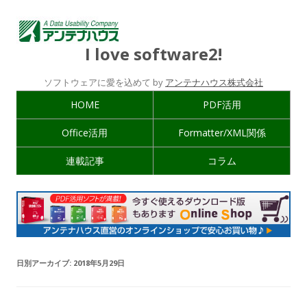
I love software2!
ソフトウェアに愛を込めて by
アンテナハウス株式会社
HOME
PDF活用
Office活用
Formatter/XML関係
連載記事
コラム
日別アーカイブ:
2018年5月29日