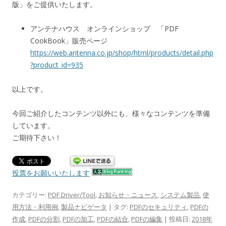
版」をご提供いたします。
アンテナハウス オンラインショップ 「PDF
CookBook」販売ページ
https://web.antenna.co.jp/shop/html/products/detail.php
?product_id=935
以上です。
今回ご紹介したコンテンツ以外にも、様々なコンテンツを準備
しています。
ご期待下さい！
投票をお願いいたします
カテゴリー:
PDF Driver/Tool
,
お知らせ・ニュース
,
システム製品
,
使
用方法・利用例
,
製品ナビゲータ
| タグ:
PDFのセキュリティ
,
PDFの
作成
,
PDFの分割
,
PDFの加工
,
PDFの結合
,
PDFの編集
| 投稿日:
2018年