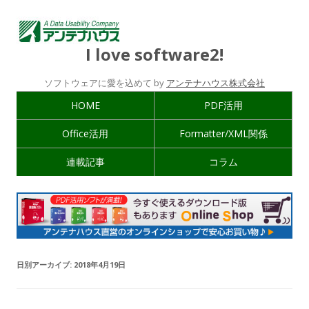
I love software2!
ソフトウェアに愛を込めて by
アンテナハウス株式会社
HOME
PDF活用
Office活用
Formatter/XML関係
連載記事
コラム
日別アーカイブ:
2018年4月19日