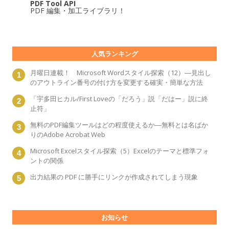
PDF Tool API
PDF 編集・加工ライブラリ！
人気ランキング
月曜日連載！ Microsoft Wordスタイル探索（12）―見出し
のアウトライン番号の付け方を変更する確実・簡単な方法
「宇多田ヒカル/First Loveの「だろう」説「だはー」説に終
止符」
無料のPDF編集ツールはどの程度使えるか―無料とは名ばか
りのAdobe Acrobat Web
Microsoft Excelスタイル探索（5）Excelのテーマと標準フォ
ントの関係
出力結果の PDF に勝手にリンクが作成されてしまう現象
お知らせ