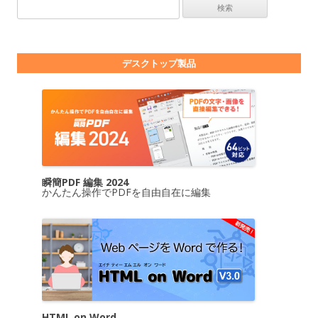
検索:
デスクトップ製品
瞬簡PDF 編集 2024
かんたん操作でPDFを自由自在に編集
HTML on Word