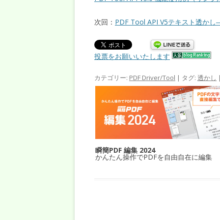
次回：
PDF Tool API V5テキスト透
投票をお願いいたします
カテゴリー:
PDF Driver/Tool
| タグ:
透かし
瞬簡PDF 編集 2024
かんたん操作でPDFを自由自在に編集