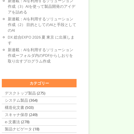
新連載：AIを利用するソリューション
作成（3）AIを使って製品開発のアイデ
アを詰める
新連載：AIを利用するソリューション
作成（2） 目的としてのAIと手段として
のAI
DX 総合EXPO 2026 夏 東京 に出展しま
す
新連載：AIを利用するソリューション
作成ーフォルダ内のPDFからしおりを
取り出すプログラム作成
カテゴリー
デスクトップ製品
(275)
システム製品
(364)
構造化文書
(503)
スキャナ保存
(249)
e-文書法
(278)
製品ナビゲータ
(18)