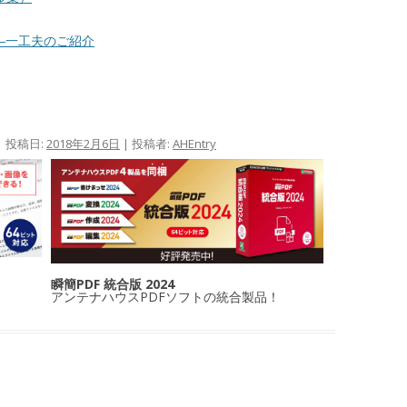
かし―一工夫のご紹介
| 投稿日:
2018年2月6日
|
投稿者:
AHEntry
瞬簡PDF 統合版 2024
アンテナハウスPDFソフトの統合製品！