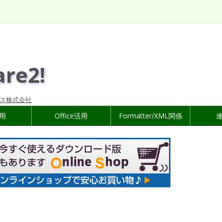
are2!
ス株式会社
活用
Office活用
Formatter/XML関係