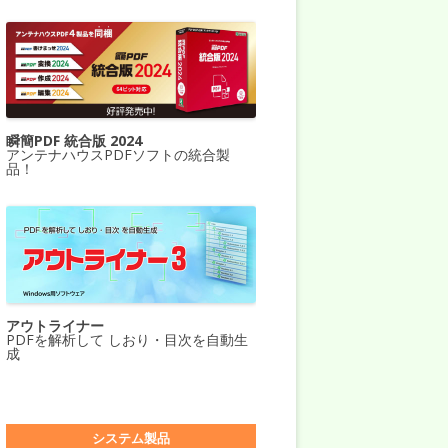
瞬簡PDF 統合版 2024
アンテナハウスPDFソフトの統合製
品！
アウトライナー
PDFを解析して しおり・目次を自動生
成
システム製品