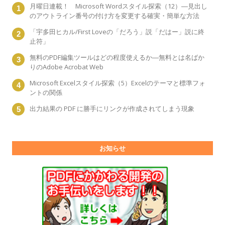
月曜日連載！ Microsoft Wordスタイル探索（12）―見出し
のアウトライン番号の付け方を変更する確実・簡単な方法
「宇多田ヒカル/First Loveの「だろう」説「だはー」説に終
止符」
無料のPDF編集ツールはどの程度使えるか―無料とは名ばか
りのAdobe Acrobat Web
Microsoft Excelスタイル探索（5）Excelのテーマと標準フォ
ントの関係
出力結果の PDF に勝手にリンクが作成されてしまう現象
お知らせ