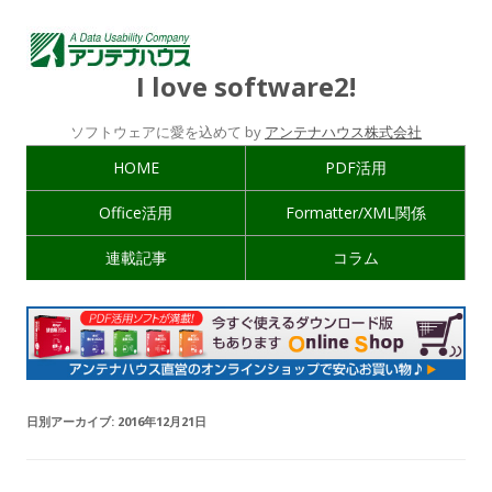
I love software2!
ソフトウェアに愛を込めて by
アンテナハウス株式会社
HOME
PDF活用
Office活用
Formatter/XML関係
連載記事
コラム
日別アーカイブ:
2016年12月21日