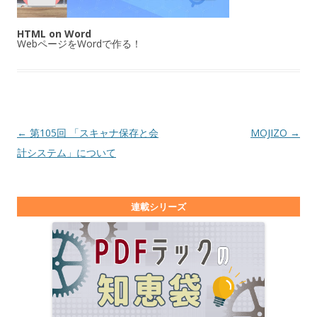
HTML on Word
WebページをWordで作る！
投稿ナビゲーション
←
第105回 「スキャナ保存と会
MOJIZO
→
計システム」について
連載シリーズ