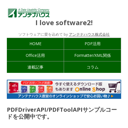
I love software2!
ソフトウェアに愛を込めて by
アンテナハウス株式会社
HOME
PDF活用
Office活用
Formatter/XML関係
連載記事
コラム
PDFDriverAPI/PDFToolAPIサンプルコー
ドを公開中です。