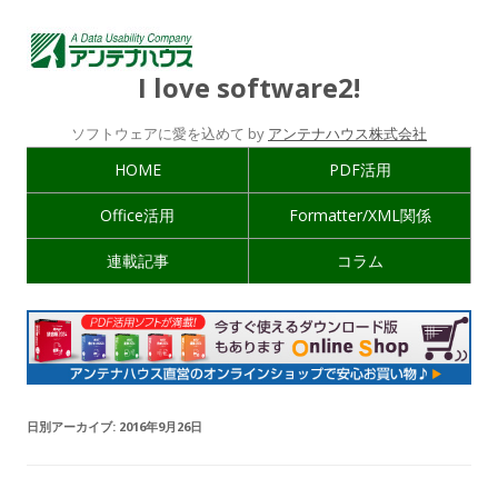
I love software2!
ソフトウェアに愛を込めて by
アンテナハウス株式会社
HOME
PDF活用
Office活用
Formatter/XML関係
連載記事
コラム
日別アーカイブ:
2016年9月26日