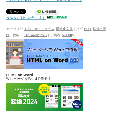
投票をお願いいたします
カテゴリー:
お知らせ・ニュース
,
構造化文書
| タグ:
POD
,
発行出版
物
| 投稿日:
2016年9月26日
|
投稿者:
AHEntry
HTML on Word
WebページをWordで作る！