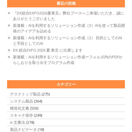
最近の投稿
『DX総合EXPO2026夏東京』弊社ブースへご来場いただき、誠に
ありがとうございました
新連載：AIを利用するソリューション作成（3）AIを使って製品開
発のアイデアを詰める
新連載：AIを利用するソリューション作成（2） 目的としてのAI
と手段としてのAI
DX 総合EXPO 2026 夏 東京 に出展します
新連載：AIを利用するソリューション作成ーフォルダ内のPDFか
らしおりを取り出すプログラム作成
カテゴリー
デスクトップ製品
(275)
システム製品
(364)
構造化文書
(503)
スキャナ保存
(249)
e-文書法
(278)
製品ナビゲータ
(18)