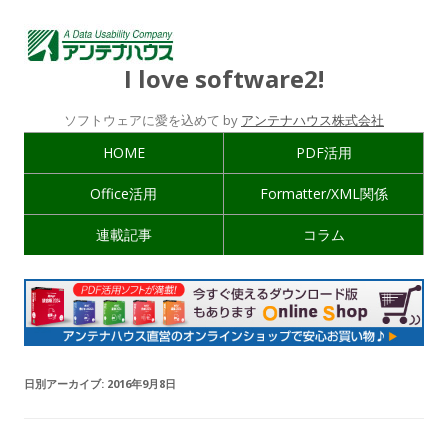
I love software2!
ソフトウェアに愛を込めて by
アンテナハウス株式会社
HOME
PDF活用
Office活用
Formatter/XML関係
連載記事
コラム
日別アーカイブ:
2016年9月8日