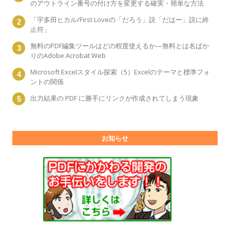
のアウトライン番号の付け方を変更する確実・簡単な方法
「宇多田ヒカル/First Loveの「だろう」説「だはー」説に終
止符」
無料のPDF編集ツールはどの程度使えるか―無料とは名ばか
りのAdobe Acrobat Web
Microsoft Excelスタイル探索（5）Excelのテーマと標準フォ
ントの関係
出力結果の PDF に勝手にリンクが作成されてしまう現象
お知らせ