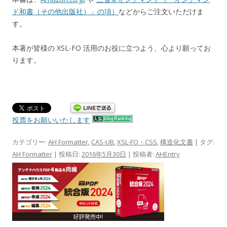
ド和書（その他出版社）」の項）
などからご注文いただけま
す。
本著が皆様の XSL-FO 活用のお役に立つよう、心より願ってお
ります。
投票をお願いいたします
カテゴリー:
AH Formatter
,
CAS-UB
,
XSL-FO・CSS
,
構造化文書
| タグ:
AH Formatter
| 投稿日:
2016年5月30日
|
投稿者:
AHEntry