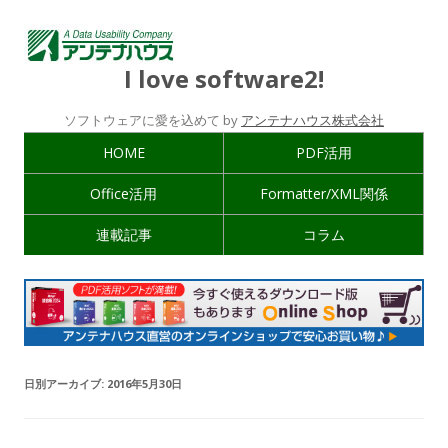
I love software2!
ソフトウェアに愛を込めて by
アンテナハウス株式会社
HOME
PDF活用
Office活用
Formatter/XML関係
連載記事
コラム
日別アーカイブ:
2016年5月30日