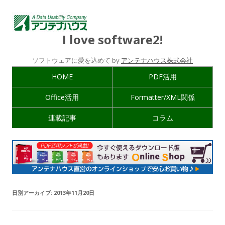
I love software2!
ソフトウェアに愛を込めて by
アンテナハウス株式会社
HOME
PDF活用
Office活用
Formatter/XML関係
連載記事
コラム
日別アーカイブ:
2013年11月20日