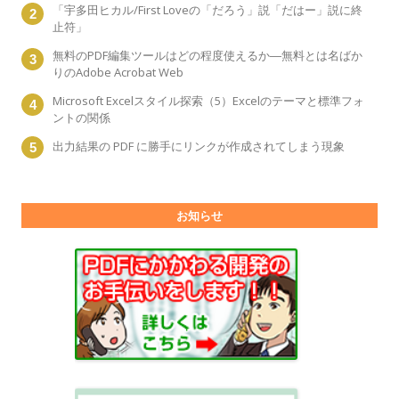
「宇多田ヒカル/First Loveの「だろう」説「だはー」説に終
止符」
無料のPDF編集ツールはどの程度使えるか―無料とは名ばか
りのAdobe Acrobat Web
Microsoft Excelスタイル探索（5）Excelのテーマと標準フォ
ントの関係
出力結果の PDF に勝手にリンクが作成されてしまう現象
お知らせ