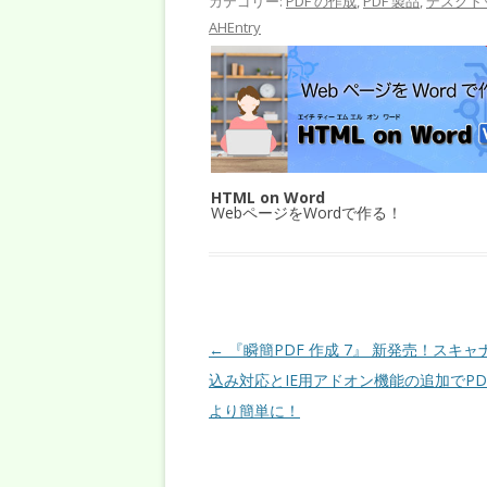
カテゴリー:
PDF の作成
,
PDF 製品
,
デスクト
AHEntry
HTML on Word
WebページをWordで作る！
投稿ナビゲーション
←
『瞬簡PDF 作成 7』 新発売！スキャ
込み対応とIE用アドオン機能の追加でPD
より簡単に！