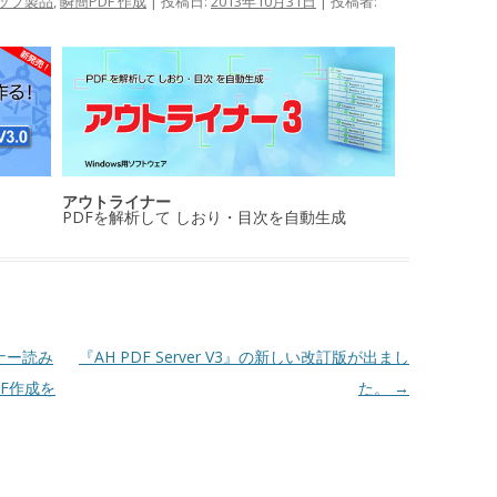
ップ製品
,
瞬簡PDF 作成
| 投稿日:
2013年10月31日
|
投稿者:
アウトライナー
PDFを解析して しおり・目次を自動生成
ナー読み
『AH PDF Server V3』の新しい改訂版が出まし
F作成を
た。
→