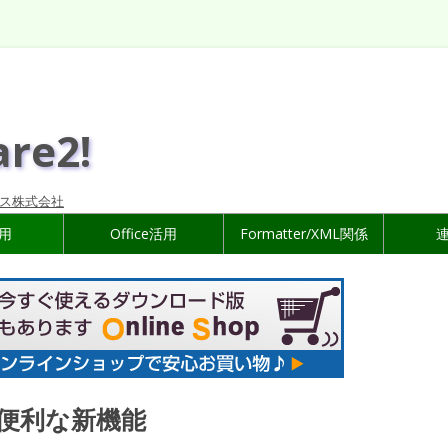
are2!
ス株式会社
活用
Office活用
Formatter/XML関係
の便利な新機能