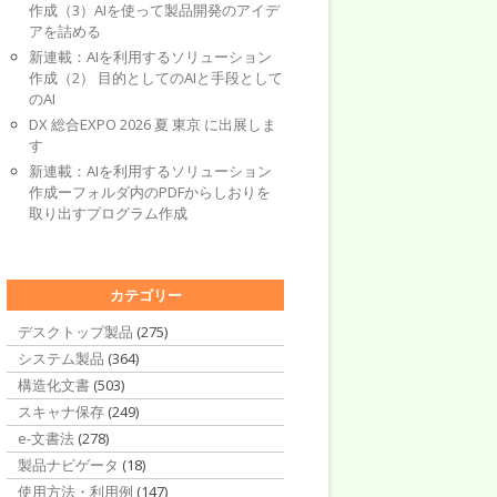
作成（3）AIを使って製品開発のアイデ
アを詰める
新連載：AIを利用するソリューション
作成（2） 目的としてのAIと手段として
のAI
DX 総合EXPO 2026 夏 東京 に出展しま
す
新連載：AIを利用するソリューション
作成ーフォルダ内のPDFからしおりを
取り出すプログラム作成
カテゴリー
デスクトップ製品
(275)
システム製品
(364)
構造化文書
(503)
スキャナ保存
(249)
e-文書法
(278)
製品ナビゲータ
(18)
使用方法・利用例
(147)