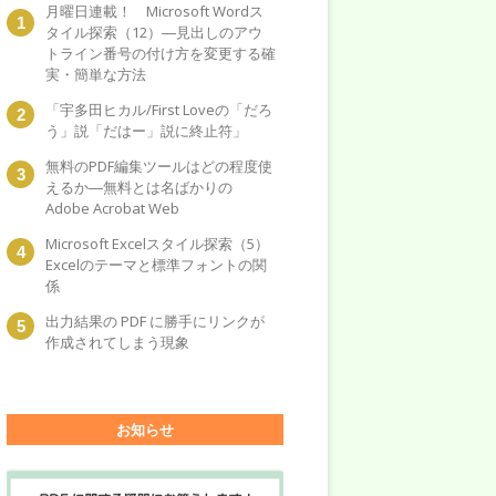
月曜日連載！ Microsoft Wordス
タイル探索（12）―見出しのアウ
トライン番号の付け方を変更する確
実・簡単な方法
「宇多田ヒカル/First Loveの「だろ
う」説「だはー」説に終止符」
無料のPDF編集ツールはどの程度使
えるか―無料とは名ばかりの
Adobe Acrobat Web
Microsoft Excelスタイル探索（5）
Excelのテーマと標準フォントの関
係
出力結果の PDF に勝手にリンクが
作成されてしまう現象
お知らせ