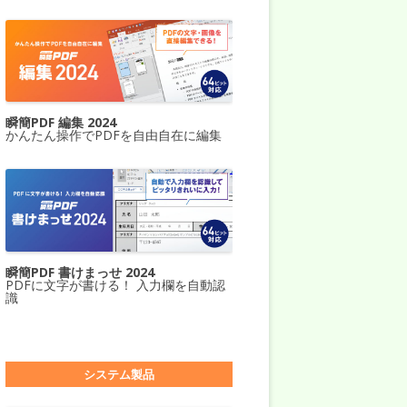
瞬簡PDF 編集 2024
かんたん操作でPDFを自由自在に編集
瞬簡PDF 書けまっせ 2024
PDFに文字が書ける！ 入力欄を自動認
識
システム製品