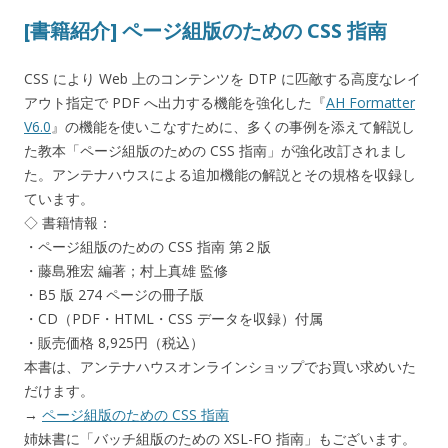
[書籍紹介] ページ組版のための CSS 指南
CSS により Web 上のコンテンツを DTP に匹敵する高度なレイ
アウト指定で PDF へ出力する機能を強化した『
AH Formatter
V6.0
』の機能を使いこなすために、多くの事例を添えて解説し
た教本「ページ組版のための CSS 指南」が強化改訂されまし
た。アンテナハウスによる追加機能の解説とその規格を収録し
ています。
◇ 書籍情報：
・ページ組版のための CSS 指南 第２版
・藤島雅宏 編著；村上真雄 監修
・B5 版 274 ページの冊子版
・CD（PDF・HTML・CSS データを収録）付属
・販売価格 8,925円（税込）
本書は、アンテナハウスオンラインショップでお買い求めいた
だけます。
→
ページ組版のための CSS 指南
姉妹書に「バッチ組版のための XSL-FO 指南」もございます。