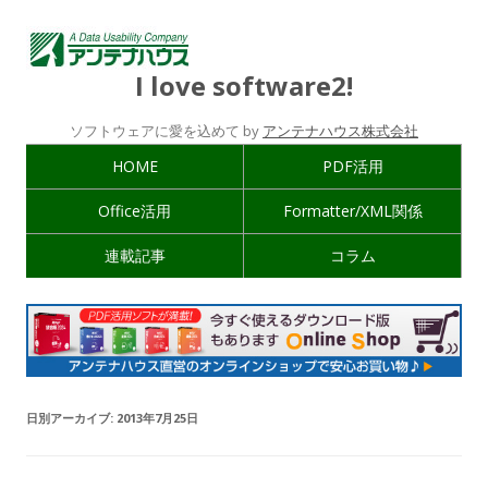
I love software2!
ソフトウェアに愛を込めて by
アンテナハウス株式会社
HOME
PDF活用
Office活用
Formatter/XML関係
連載記事
コラム
日別アーカイブ:
2013年7月25日