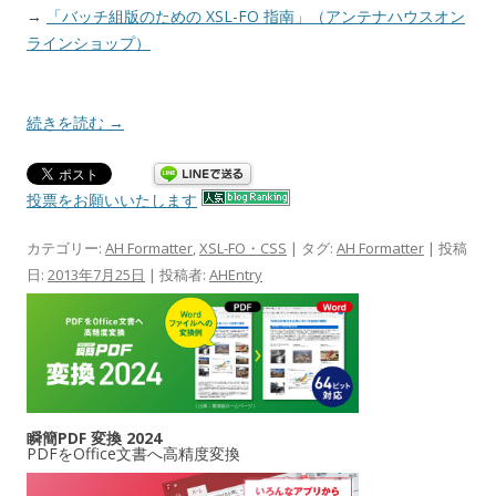
→
「バッチ組版のための XSL-FO 指南」（アンテナハウスオン
ラインショップ）
続きを読む
→
投票をお願いいたします
カテゴリー:
AH Formatter
,
XSL-FO・CSS
| タグ:
AH Formatter
| 投稿
日:
2013年7月25日
|
投稿者:
AHEntry
瞬簡PDF 変換 2024
PDFをOffice文書へ高精度変換